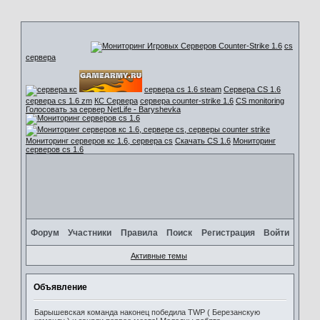
cs
сервера
сервера cs 1.6 steam
Сервера CS 1.6
сервера cs 1.6 zm
КС Сервера
сервера counter-strike 1.6
CS monitoring
Голосовать за сервер NetLife - Baryshevka
Мониторинг серверов кс 1.6, сервера cs
Скачать CS 1.6
Мониторинг
серверов cs 1.6
Форум
Участники
Правила
Поиск
Регистрация
Войти
Активные темы
Объявление
Барышевская команда наконец победила TWP ( Березанскую