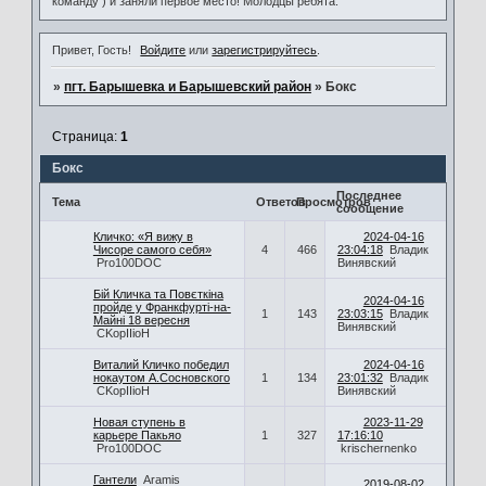
команду ) и заняли первое место! Молодцы ребята.
Привет, Гость!
Войдите
или
зарегистрируйтесь
.
»
пгт. Барышевка и Барышевский район
»
Бокс
Страница:
1
Бокс
Последнее
Тема
Ответов
Просмотров
сообщение
Кличко: «Я вижу в
2024-04-16
Чисоре самого себя»
4
466
23:04:18
Владик
Pro100DOC
Винявский
Бій Кличка та Повєткіна
2024-04-16
пройде у Франкфурті-на-
1
143
23:03:15
Владик
Майні 18 вересня
Винявский
CKopIIioH
Виталий Кличко победил
2024-04-16
нокаутом А.Сосновского
1
134
23:01:32
Владик
CKopIIioH
Винявский
Новая ступень в
2023-11-29
карьере Пакьяо
1
327
17:16:10
Pro100DOC
krischernenko
Гантели
Aramis
2019-08-02