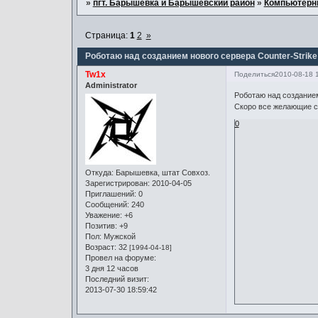
»
пгт. Барышевка и Барышевский район
»
Компьютерн
Страница:
1
2
»
Роботаю над созданием нового сервера Counter-Strike 
Tw1x
Поделиться
2010-08-18 
Administrator
Роботаю над созданием 
Скоро все желающие см
0
Откуда:
Барышевка, штат Совхоз.
Зарегистрирован
: 2010-04-05
Приглашений:
0
Сообщений:
240
Уважение:
+6
Позитив:
+9
Пол:
Мужской
Возраст:
32
[1994-04-18]
Провел на форуме:
3 дня 12 часов
Последний визит:
2013-07-30 18:59:42