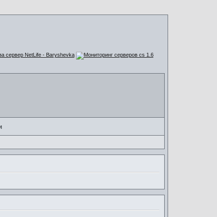
за сервер NetLife - Baryshevka
и