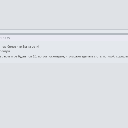
11:37:27
 тем более что Вы из сети!
олодец.
ет, но в игре будет топ 15, потом посмотрим, что можно зделать с статистикой, хорош