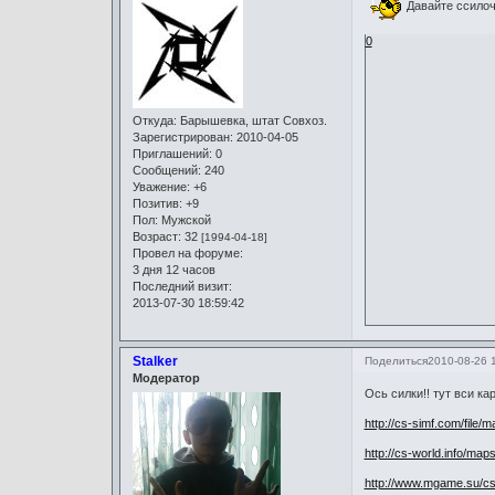
Давайте ссилочк
0
Откуда:
Барышевка, штат Совхоз.
Зарегистрирован
: 2010-04-05
Приглашений:
0
Сообщений:
240
Уважение:
+6
Позитив:
+9
Пол:
Мужской
Возраст:
32
[1994-04-18]
Провел на форуме:
3 дня 12 часов
Последний визит:
2013-07-30 18:59:42
Stalker
Поделиться
2010-08-26 
Модератор
Ось силки!! тут вси кар
http://cs-simf.com/file/
http://cs-world.info/maps
http://www.mgame.su/cs_