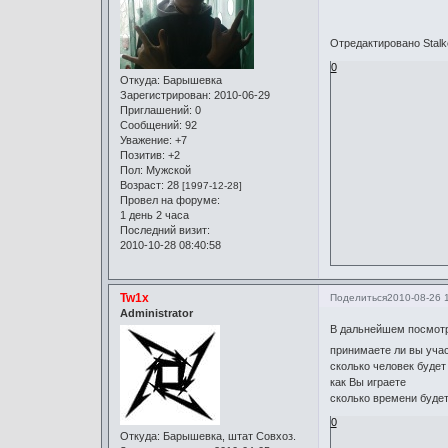
Отредактировано Stalke
0
Откуда:
Барышевка
Зарегистрирован
: 2010-06-29
Приглашений:
0
Сообщений:
92
Уважение:
+7
Позитив:
+2
Пол:
Мужской
Возраст:
28
[1997-12-28]
Провел на форуме:
1 день 2 часа
Последний визит:
2010-10-28 08:40:58
Tw1x
Поделиться
2010-08-26 
Administrator
В дальнейшем посмотр
принимаете ли вы уча
сколько человек будет
как Вы играете
сколько времени будет
0
Откуда:
Барышевка, штат Совхоз.