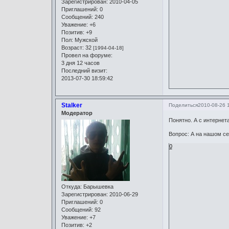
Зарегистрирован
: 2010-04-05
Приглашений:
0
Сообщений:
240
Уважение:
+6
Позитив:
+9
Пол:
Мужской
Возраст:
32
[1994-04-18]
Провел на форуме:
3 дня 12 часов
Последний визит:
2013-07-30 18:59:42
Stalker
Поделиться
2010-08-26 
Модератор
Понятно. А с интернета
Вопрос: А на нашом се
0
Откуда:
Барышевка
Зарегистрирован
: 2010-06-29
Приглашений:
0
Сообщений:
92
Уважение:
+7
Позитив:
+2