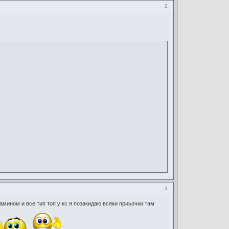
2
3
амином и все тип топ у кс я позакидаю всяки приьочки там