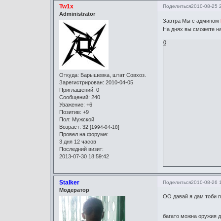
Tw1x
Поделиться
2010-08-25 
Administrator
Завтра Мы с админом
На днях вы сможете н
0
Откуда:
Барышевка, штат Совхоз.
Зарегистрирован
: 2010-04-05
Приглашений:
0
Сообщений:
240
Уважение:
+6
Позитив:
+9
Пол:
Мужской
Возраст:
32
[1994-04-18]
Провел на форуме:
3 дня 12 часов
Последний визит:
2013-07-30 18:59:42
Stalker
Поделиться
2010-08-26 
Модератор
ОО давай я дам тоби п
багато можна оружия д