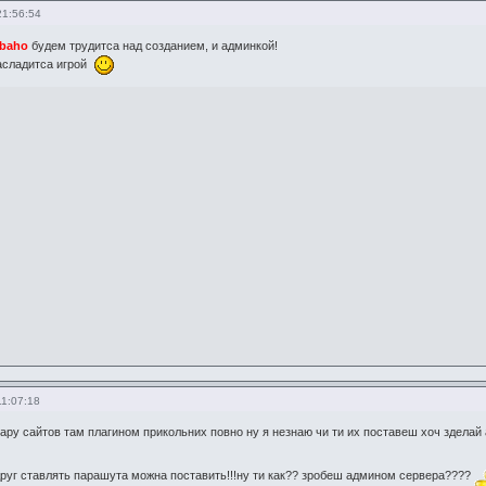
21:56:54
baho
будем трудитса над созданием, и админкой!
асладитса игрой
11:07:18
ару сайтов там плагином прикольних повно ну я незнаю чи ти их поставеш хоч зделай 
руг ставлять парашута можна поставить!!!ну ти как?? зробеш админом сервера????