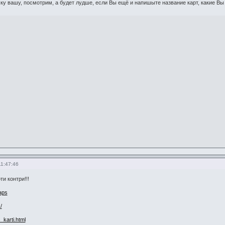
у вашу, посмотрим, а будет лудше, если Вы ещё и напишыте название карт, какие Вы
11:47:46
ти контри!!!
maps
/
karti.html