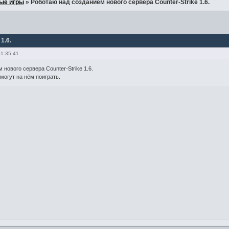
ые игры
»
Роботаю над созданием нового сервера Counter-Strike 1.6.
1.6.
11:35:41
нового сервера Counter-Strike 1.6.
огут на нём поиграть.