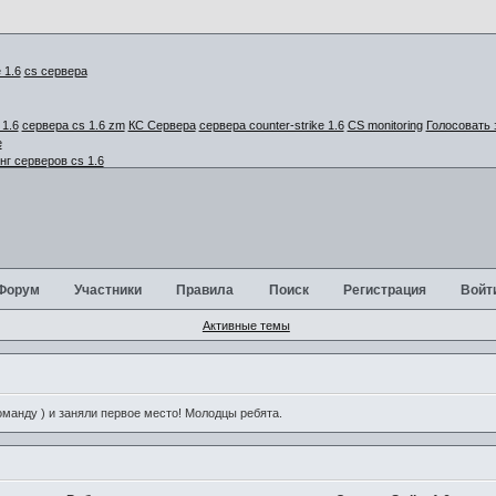
cs сервера
1.6
сервера cs 1.6 zm
КС Сервера
сервера counter-strike 1.6
CS monitoring
Голосовать 
г серверов cs 1.6
Форум
Участники
Правила
Поиск
Регистрация
Войт
Активные темы
анду ) и заняли первое место! Молодцы ребята.