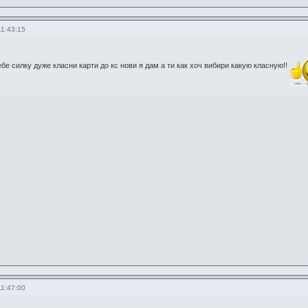
11:43:15
бе силку дуже класни карти до кс нови я дам а ти как хоч вибири какую класную!!
11:47:00