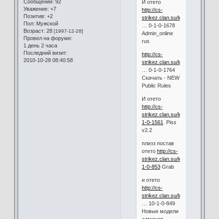
Сообщений:
92
И отето
Уважение:
+7
http://cs-
Позитив:
+2
strikez.clan.su/load/admin_on
Пол:
Мужской
… 0-1-0-1678
Возраст:
28
[1997-12-28]
Admin_online
Провел на форуме:
rus
1 день 2 часа
Последний визит:
http://cs-
2010-10-28 08:40:58
strikez.clan.su/load/new_publ
… 0-1-0-1764
Скачать - NEW
Public Rules
И отето
http://cs-
strikez.clan.su/load/piss_v2_2/1
1-0-1561
Piss
v2.2
плизз постав
отето
http://cs-
strikez.clan.su/load/grab/10-
1-0-853
Grab
и отето
http://cs-
strikez.clan.su/load/novye_mo
… 10-1-0-849
Новые модели
админов