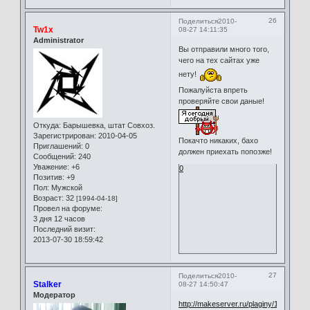
26
Поделиться
2010-
Tw1x
08-27 14:11:35
Administrator
Вы отправили много того,
чего на тех сайтах уже
нету!
Пожалуйста впреть
проверяйте свои даные!
Откуда:
Барышевка, штат Совхоз.
Зарегистрирован
: 2010-04-05
Покачто никаких, бахо
Приглашений:
0
должен приехать попозже!
Сообщений:
240
Уважение:
+6
0
Позитив:
+9
Пол:
Мужской
Возраст:
32
[1994-04-18]
Провел на форуме:
3 дня 12 часов
Последний визит:
2013-07-30 18:59:42
27
Поделиться
2010-
Stalker
08-27 14:50:47
Модератор
http://makeserver.ru/plaginy/1550-