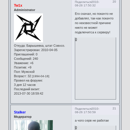
20
Поделиться
2010-
Tw1x
08-26 17:50:32
Administrator
Его скачал, но покачто не
добавлял, так-как покачто
по неизвестной причине
никто не может
подключитса к серверу!
0
Откуда:
Барышевка, штат Совхоз.
Зарегистрирован
: 2010-04-05
Приглашений:
0
Сообщений:
240
Уважение:
+6
Позитив:
+9
Пол:
Мужской
Возраст:
32
[1994-04-18]
Провел на форуме:
3 дня 12 часов
Последний визит:
2013-07-30 18:59:42
21
Поделиться
2010-
Stalker
08-26 17:50:59
Модератор
а чого серв не работае
0