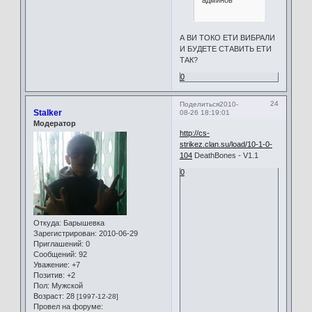
А ВИ ТОКО ЕТИ ВИБРАЛИ
И БУДЕТЕ СТАВИТЬ ЕТИ
ТАК?
0
24
Поделиться
2010-
Stalker
08-26 18:19:01
Модератор
http://cs-
strikez.clan.su/load/10-1-0-
104
DeathBones - V1.1
0
Откуда:
Барышевка
Зарегистрирован
: 2010-06-29
Приглашений:
0
Сообщений:
92
Уважение:
+7
Позитив:
+2
Пол:
Мужской
Возраст:
28
[1997-12-28]
Провел на форуме: