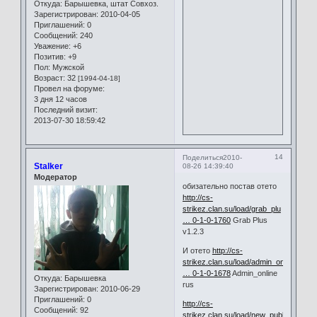
Откуда:
Барышевка, штат Совхоз.
Зарегистрирован
: 2010-04-05
Приглашений:
0
Сообщений:
240
Уважение:
+6
Позитив:
+9
Пол:
Мужской
Возраст:
32
[1994-04-18]
Провел на форуме:
3 дня 12 часов
Последний визит:
2013-07-30 18:59:42
14
Поделиться
2010-
Stalker
08-26 14:39:40
Модератор
обизательно постав отето
http://cs-
strikez.clan.su/load/grab_plu
… 0-1-0-1760
Grab Plus
v1.2.3
И отето
http://cs-
strikez.clan.su/load/admin_on
… 0-1-0-1678
Admin_online
Откуда:
Барышевка
rus
Зарегистрирован
: 2010-06-29
Приглашений:
0
http://cs-
Сообщений:
92
strikez.clan.su/load/new_publ