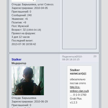
Откуда:
Барышевка, штат Совхоз.
Зарегистрирован
: 2010-04-05
Приглашений:
0
Сообщений:
240
Уважение:
+6
Позитив:
+9
Пол:
Мужской
Возраст:
32
[1994-04-18]
Провел на форуме:
3 дня 12 часов
Последний визит:
2013-07-30 18:59:42
23
Поделиться
2010-
Stalker
08-26 18:10:15
Модератор
Stalker
написал(а):
обизательно
постав отето
http://cs-
strikez.clan.su/load/grab_plu
… 0-1-0-1760
Откуда:
Барышевка
Grab Plus
Зарегистрирован
: 2010-06-29
v1.2.3
Приглашений:
0