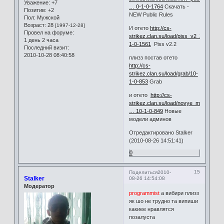
Уважение:
+7
… 0-1-0-1764
Скачать -
Позитив:
+2
NEW Public Rules
Пол:
Мужской
Возраст:
28
[1997-12-28]
И отето
http://cs-
Провел на форуме:
strikez.clan.su/load/piss_v2_2/10-
1 день 2 часа
1-0-1561
Piss v2.2
Последний визит:
2010-10-28 08:40:58
плизз постав отето
http://cs-
strikez.clan.su/load/grab/10-
1-0-853
Grab
и отето
http://cs-
strikez.clan.su/load/novye_mo
… 10-1-0-849
Новые
модели админов
Отредактировано Stalker
(2010-08-26 14:51:41)
0
15
Поделиться
2010-
Stalker
08-26 14:54:08
Модератор
programmist
а вибири плизз
як шо не трудно та випиши
какиее нравлятся
позалуста