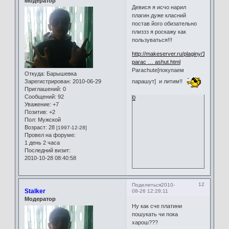
Модератор
Девися я исчо нарил
плагин дуже класний
постав його обизательно
плиззз я роскажу как
пользуваться!!!
http://makeserver.ru/plaginy/1550-
parac … ashut.html
Parachute[покупаем
Откуда:
Барышевка
Зарегистрирован
: 2010-06-29
парашут] и литим!!
Приглашений:
0
Сообщений:
92
0
Уважение:
+7
Позитив:
+2
Пол:
Мужской
Возраст:
28
[1997-12-28]
Провел на форуме:
1 день 2 часа
Последний визит:
2010-10-28 08:40:58
12
Поделиться
2010-
Stalker
08-26 12:28:11
Модератор
Ну как сче платини
пошукать чи пока
харош???