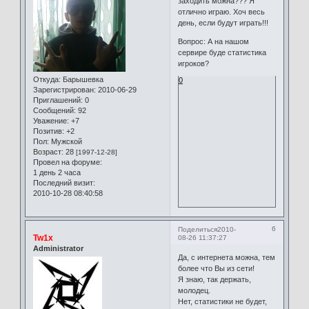
заходить можна??? Я
отлично играю. Хоч весь
день, если будут играть!!!
Вопрос: А на нашом
сервире буде статистика
игроков?
Откуда:
Барышевка
0
Зарегистрирован
: 2010-06-29
Приглашений:
0
Сообщений:
92
Уважение:
+7
Позитив:
+2
Пол:
Мужской
Возраст:
28
[1997-12-28]
Провел на форуме:
1 день 2 часа
Последний визит:
2010-10-28 08:40:58
6
Поделиться
2010-
Tw1x
08-26 11:37:27
Administrator
Да, с интернета можна, тем
более что Вы из сети!
Я знаю, так держать,
молодец.
Нет, статистики не будет,