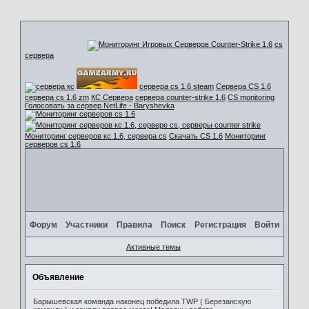
cs
сервера
сервера cs 1.6 steam
Сервера CS 1.6
сервера cs 1.6 zm
КС Сервера
сервера counter-strike 1.6
CS monitoring
Голосовать за сервер NetLife - Baryshevka
Мониторинг серверов кс 1.6, сервера cs
Скачать CS 1.6
Мониторинг
серверов cs 1.6
Форум
Участники
Правила
Поиск
Регистрация
Войти
Активные темы
Объявление
Барышевская команда наконец победила TWP ( Березанскую