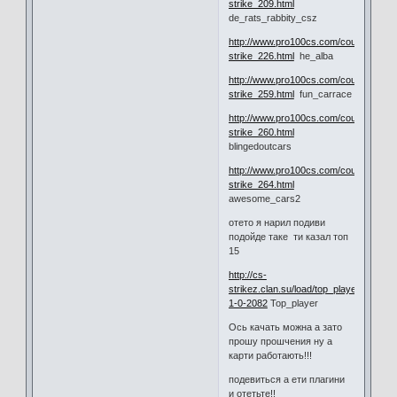
strike_209.html
de_rats_rabbity_csz
http://www.pro100cs.com/counter-
strike_226.html
he_alba
http://www.pro100cs.com/counter-
strike_259.html
fun_carrace
http://www.pro100cs.com/counter-
strike_260.html
blingedoutcars
http://www.pro100cs.com/counter-
strike_264.html
awesome_cars2
отето я нарил подиви
подойде таке ти казал топ
15
http://cs-
strikez.clan.su/load/top_player/10-
1-0-2082
Top_player
Ось качать можна а зато
прошу прошчения ну а
карти работають!!!
подевиться а ети плагини
и отетьте!!