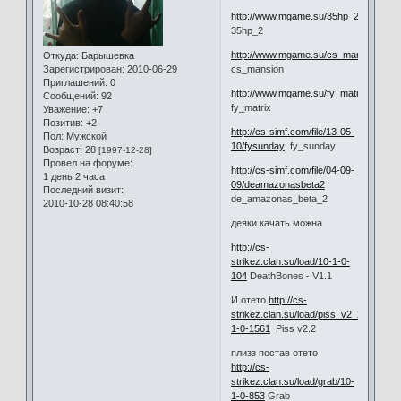
http://www.mgame.su/35hp_2.html
35hp_2
http://www.mgame.su/cs_mansion.html
Откуда:
Барышевка
Зарегистрирован
: 2010-06-29
cs_mansion
Приглашений:
0
http://www.mgame.su/fy_matrix.html
Сообщений:
92
fy_matrix
Уважение:
+7
Позитив:
+2
http://cs-simf.com/file/13-05-
Пол:
Мужской
10/fysunday
fy_sunday
Возраст:
28
[1997-12-28]
Провел на форуме:
http://cs-simf.com/file/04-09-
1 день 2 часа
09/deamazonasbeta2
Последний визит:
de_amazonas_beta_2
2010-10-28 08:40:58
деяки качать можна
http://cs-
strikez.clan.su/load/10-1-0-
104
DeathBones - V1.1
И отето
http://cs-
strikez.clan.su/load/piss_v2_2/10-
1-0-1561
Piss v2.2
плизз постав отето
http://cs-
strikez.clan.su/load/grab/10-
1-0-853
Grab