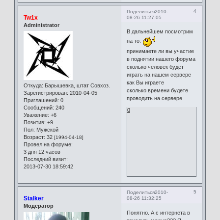
4
Поделиться
2010-
Tw1x
08-26 11:27:05
Administrator
В дальнейшем посмотрим
на то:
принимаете ли вы участие
в поднятии нашего форума
сколько человек будет
играть на нашем сервере
как Вы играете
Откуда:
Барышевка, штат Совхоз.
сколько времени будете
Зарегистрирован
: 2010-04-05
проводить на сервере
Приглашений:
0
Сообщений:
240
0
Уважение:
+6
Позитив:
+9
Пол:
Мужской
Возраст:
32
[1994-04-18]
Провел на форуме:
3 дня 12 часов
Последний визит:
2013-07-30 18:59:42
5
Поделиться
2010-
Stalker
08-26 11:32:25
Модератор
Понятно. А с интернета в