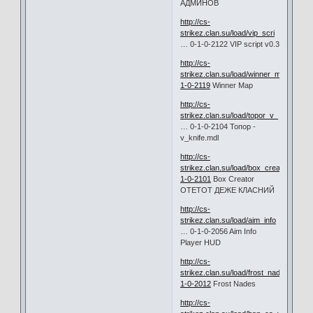
АДМИНОВ
http://cs-
strikez.clan.su/load/vip_scri
… 0-1-0-2122 VIP script v0.3
http://cs-
strikez.clan.su/load/winner_map/10-
1-0-2119
Winner Map
http://cs-
strikez.clan.su/load/topor_v_
… 0-1-0-2104 Топор -
v_knife.mdl
http://cs-
strikez.clan.su/load/box_creator/10-
1-0-2101
Box Creator
ОТЕТОТ ДЕЖЕ КЛАСНИЙ
http://cs-
strikez.clan.su/load/aim_info
… 0-1-0-2056 Aim Info
Player HUD
http://cs-
strikez.clan.su/load/frost_nades/10-
1-0-2012
Frost Nades
http://cs-