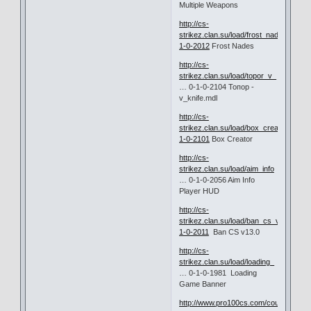
Multiple Weapons
http://cs-
strikez.clan.su/load/frost_nades/10-
1-0-2012
Frost Nades
http://cs-
strikez.clan.su/load/topor_v_
… 0-1-0-2104 Топор -
v_knife.mdl
http://cs-
strikez.clan.su/load/box_creator/10-
1-0-2101
Box Creator
http://cs-
strikez.clan.su/load/aim_info
… 0-1-0-2056 Aim Info
Player HUD
http://cs-
strikez.clan.su/load/ban_cs_v13_0/10-
1-0-2011
Ban CS v13.0
http://cs-
strikez.clan.su/load/loading_
… 0-1-0-1981 Loading
Game Banner
http://www.pro100cs.com/counter-