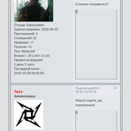
А плагин понравелся?
0
Откуда:
Барышевка
Зарегистрирован
: 2010-06-29
Приглашений:
0
Сообщений:
92
Уважение:
+7
Позитив:
+2
Пол:
Мужской
Возраст:
28
[1997-12-28]
Провел на форуме:
1 день 2 часа
Последний визит:
2010-10-28 08:40:58
13
Поделиться
2010-
Tw1x
08-26 13:05:28
Administrator
Ищыте ищите, да,
нормальные!
0