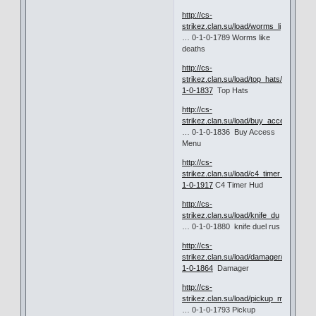
http://cs-
strikez.clan.su/load/worms_li
… 0-1-0-1789 Worms like
deaths
http://cs-
strikez.clan.su/load/top_hats/10-
1-0-1837
Top Hats
http://cs-
strikez.clan.su/load/buy_acce
… 0-1-0-1836 Buy Access
Menu
http://cs-
strikez.clan.su/load/c4_timer_hud/10-
1-0-1917
C4 Timer Hud
http://cs-
strikez.clan.su/load/knife_du
… 0-1-0-1880 knife duel rus
http://cs-
strikez.clan.su/load/damager/10-
1-0-1864
Damager
http://cs-
strikez.clan.su/load/pickup_m
… 0-1-0-1793 Pickup