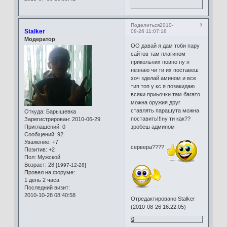
3
Поделиться
2010-
Stalker
08-26 11:07:18
Модератор
ОО давай я дам тоби пару
сайтов там плагином
прикольних повно ну я
незнаю чи ти их поставеш
хоч зделай амином и все
тип топ у кс я позакидаю
всяки приьочки там багато
можна оружия друг
ставлять парашута можна
Откуда:
Барышевка
поставить!!!ну ти как??
Зарегистрирован
: 2010-06-29
Приглашений:
0
зробеш админом
Сообщений:
92
Уважение:
+7
сервера????
Позитив:
+2
Пол:
Мужской
Возраст:
28
[1997-12-28]
Провел на форуме:
1 день 2 часа
Последний визит:
2010-10-28 08:40:58
Отредактировано Stalker
(2010-08-26 16:22:05)
0