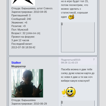
но в игре будет топ 15,
потом посмотрим, что
Откуда:
Барышевка, штат Совхоз.
можно зделать с
Зарегистрирован
: 2010-04-05
статистикой, хорошая
Приглашений:
0
идея
Сообщений:
240
Уважение:
+6
0
Позитив:
+9
Пол:
Мужской
Возраст:
32
[1994-04-18]
Провел на форуме:
3 дня 12 часов
Последний визит:
2013-07-30 18:59:42
7
Поделиться
2010-
Stalker
08-26 11:43:15
Модератор
Пасиба можна я дам тебе
силку дуже класни карти до
кс нови я дам а ти как хоч
вибири какую класную!!
Откуда:
Барышевка
0
Зарегистрирован
: 2010-06-29