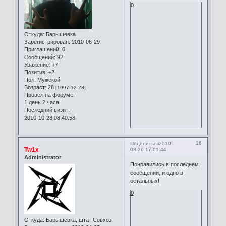
0
Откуда:
Барышевка
Зарегистрирован
: 2010-06-29
Приглашений:
0
Сообщений:
92
Уважение:
+7
Позитив:
+2
Пол:
Мужской
Возраст:
28
[1997-12-28]
Провел на форуме:
1 день 2 часа
Последний визит:
2010-10-28 08:40:58
16
Поделиться
2010-
Tw1x
08-26 17:01:44
Administrator
Понравились в последнем
сообщении, и одно в
остальных!
0
Откуда:
Барышевка, штат Совхоз.