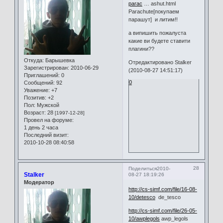
parac
… ashut.html
Parachute[покупаем
парашут] и литим!!
а випишить пожалуста
какие ви будете ставити
плагини??
Откуда:
Барышевка
Отредактировано Stalker
Зарегистрирован
: 2010-06-29
(2010-08-27 14:51:17)
Приглашений:
0
0
Сообщений:
92
Уважение:
+7
Позитив:
+2
Пол:
Мужской
Возраст:
28
[1997-12-28]
Провел на форуме:
1 день 2 часа
Последний визит:
2010-10-28 08:40:58
28
Поделиться
2010-
Stalker
08-27 18:19:26
Модератор
http://cs-simf.com/file/16-08-
10/detesco
de_tesco
http://cs-simf.com/file/26-05-
10/awplegols
awp_legols