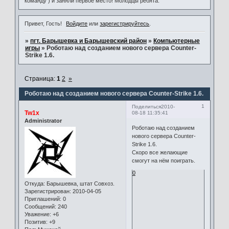
команду ) и заняли первое место! Молодцы ребята.
Привет, Гость!
Войдите
или
зарегистрируйтесь
.
»
пгт. Барышевка и Барышевский район
»
Компьютерные
игры
»
Роботаю над созданием нового сервера Counter-
Strike 1.6.
Страница:
1
2
»
Роботаю над созданием нового сервера Counter-Strike 1.6.
1
Поделиться
2010-
Tw1x
08-18 11:35:41
Administrator
Роботаю над созданием
нового сервера Counter-
Strike 1.6.
Скоро все желающие
смогут на нём поиграть.
0
Откуда:
Барышевка, штат Совхоз.
Зарегистрирован
: 2010-04-05
Приглашений:
0
Сообщений:
240
Уважение:
+6
Позитив:
+9