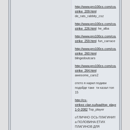
http://www.pro100cs.com/counter-
strike_209.html
de_rats_rabbity_csz
http://www.pro100cs.com/counter-
strike_226.html
he_alba
http://www.pro100cs.com/counter-
strike_259.html
fun_carrace
http://www.pro100cs.com/counter-
strike_260.html
blingedoutcars
http://www.pro100cs.com/counter-
strike_264.html
awesome_cars2
отето я нарил подиви
подойде таке ти казал топ
15
http://cs-
strikez.clan.su/load/top_player/10-
1-0-2082
Top_player
оТЛИЧНО ОСЬ ПЛАГИНИ!!
а ПОЛОВИНА ЕТИХ
ПЛАГИНОВ ДЛЯ