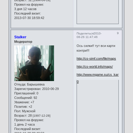
Возраст:
32
[1994-04-18]
Провел на форуме:
3 дня 12 часов
Последний визит:
2013-07-30 18:59:42
9
Поделиться
2010-
Stalker
08-26 11:47:46
Модератор
Ось силки!! тут вси карти
контри!!!
http://cs-simf.com/file/maps
http://cs-world.info/maps/
http://www.mgame.su/cs_karti.html
0
Откуда:
Барышевка
Зарегистрирован
: 2010-06-29
Приглашений:
0
Сообщений:
92
Уважение:
+7
Позитив:
+2
Пол:
Мужской
Возраст:
28
[1997-12-28]
Провел на форуме:
1 день 2 часа
Последний визит: