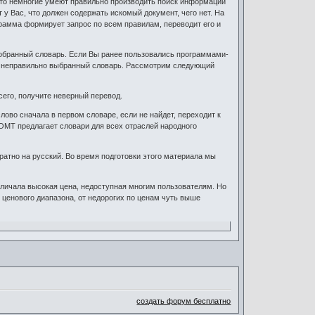
 что немногие умеют правильно производить поиск информации
 у Вас, что должен содержать искомый документ, чего нет. На
грамма формирует запрос по всем правилам, переводит его и
обранный словарь. Если Вы ранее пользовались программами-
ся неправильно выбранный словарь. Рассмотрим следующий
сего, получите неверный перевод.
ово сначала в первом словаре, если не найдет, переходит к
ОМТ предлагает словари для всех отраслей народного
ратно на русский. Во время подготовки этого материала мы
личала высокая цена, недоступная многим пользователям. Но
 ценового диапазона, от недорогих по ценам чуть выше
создать форум бесплатно