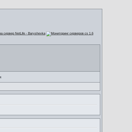
за сервер NetLife - Baryshevka
и