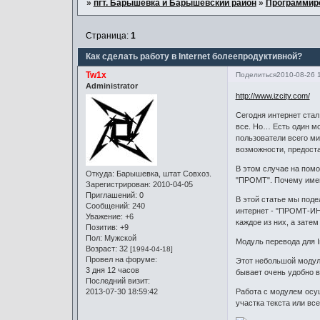
»
пгт. Барышевка и Барышевский район
»
Программир
Страница:
1
Как сделать работу в Internet болеепродуктивной?
Tw1x
Поделиться
2010-08-26 
Administrator
http://www.izcity.com/
Сегодня интернет стал
все. Но… Есть один мо
пользователи всего ми
возможности, предост
В этом случае на пом
Откуда:
Барышевка, штат Совхоз.
"ПРОМТ". Почему имен
Зарегистрирован
: 2010-04-05
Приглашений:
0
В этой статье мы поде
Сообщений:
240
интернет - "ПРОМТ-ИН
Уважение:
+6
каждое из них, а зате
Позитив:
+9
Пол:
Мужской
Модуль перевода для In
Возраст:
32
[1994-04-18]
Провел на форуме:
Этот небольшой модуль
3 дня 12 часов
бывает очень удобно в
Последний визит:
Работа с модулем осу
2013-07-30 18:59:42
участка текста или вс