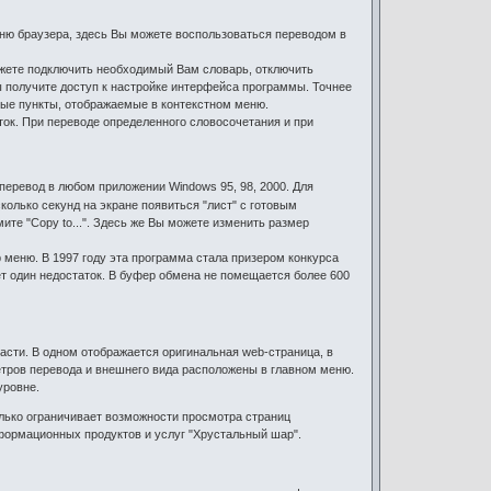
еню браузера, здесь Вы можете воспользоваться переводом в
ожете подключить необходимый Вам словарь, отключить
 получите доступ к настройке интерфейса программы. Точнее
мые пункты, отображаемые в контекстном меню.
ок. При переводе определенного словосочетания и при
перевод в любом приложении Windows 95, 98, 2000. Для
колько секунд на экране появиться "лист" с готовым
ите "Copy to...". Здесь же Вы можете изменить размер
lp меню. В 1997 году эта программа стала призером конкурса
т один недостаток. В буфер обмена не помещается более 600
части. В одном отображается оригинальная web-страница, в
тров перевода и внешнего вида расположены в главном меню.
уровне.
олько ограничивает возможности просмотра страниц
формационных продуктов и услуг "Хрустальный шар".