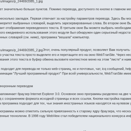
т значительно больше пунктов. Помимо перевода, доступного по кнопке в главном м
несколько закладок. Первая отвечает за настройку параметров перевода. Здесь Вы м
риоритет выбранных словарей, выделить зарезервированные слова. Во втором окне Вы
ант отображения переведенного текста. В третьем окне Вы можете выбрать необходи
ого ежедневного использования этого модуля был обнаружен один серьезный недостат
нных словарей (см. ниже), программа "вешала" компьютер.
Этот, очень популярный продукт, позволяет Вам получить 
 участка текста просто выделите его и перетащите его на окно WebTranSite. Через нес
вания этого текста в буфер обмена вызовите контекстное меню на этом "листе" и нажм
 подходит для перевода не только web-страниц, но и почтовых, чат, icq сообщений, he
оминации "Лучший программный продукт" При всей универсальности, WebTranSite имее
синхронным переводом
апоминает браузер Internet Explorer 3.0. Основное окно программы разделено на две 
д с сохранением формата исходной страницы и всех ссылок. Кнопки настройка параме
программа подходит для тех, чьи знания иностранных языков находятся на нулевом 
рограммы можно отметить сильную привязанность к старому ядру браузера, что неск
нные технологии. В 1998 году WebView стал победителем национального конкурса ин