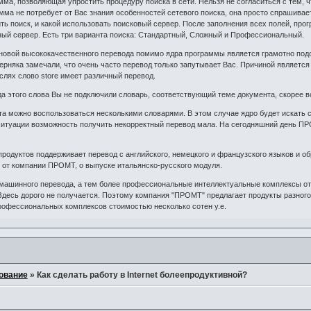
ма, позволяющая упростить процедуру поиска в сети. Нельзя не согласиться с тем,
амма не потребует от Вас знания особенностей сетевого поиска, она просто спрашивает
ть поиск, и какой использовать поисковый сервер. После заполнения всех полей, про
ный сервер. Есть три варианта поиска: Стандартный, Сложный и Профессиональный.
сновой высококачественного перевода помимо ядра программы является грамотно под
верняка замечали, что очень часто перевод только запутывает Вас. Причиной являет
слях слово store имеет различный перевод.
а этого слова Вы не подключили словарь, соответствующий теме документа, скорее в
а можно воспользоваться несколькими словарями. В этом случае ядро будет искать сл
ситуации возможность получить некорректный перевод мала. На сегодняшний день ПР
родуктов поддерживает перевод с английского, немецкого и французского языков и об
от компании ПРОМТ, о выпуске итальянско-русского модуля.
машинного перевода, а тем более профессиональные интеллектуальные комплексы от
 Здесь дорого не получается. Поэтому компания "ПРОМТ" предлагает продукты разного
рофессиональных комплексов стоимостью несколько сотен у.е.
ование
»
Как сделать работу в Internet болеепродуктивной?