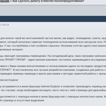
ование
»
Как сделать работу в Internet болеепродуктивной?
12:04:24
 для многих такой же неотъемлемой частью жизни, как радио, телевидение, газеты, жур
мент, который несколько тормозит полноценное использование всех ресурсов сети. Р
ра. У нас эта проблема стоит особенно серьезно. Незнание хотя бы одного иностранно
авляемые интернет.
ощь приходят программы-переводчики. На сегодняшний день таких программ написан
но ПРОМТ? ПРОМТ - единственная компания, постоянно занимающаяся исследования
лимся с Вами своими впечатлениями от использования одного из последних продукто
ТЕРНЕТ". В него включены все лучшие разработки компании, созданные для работы 
м приведем примеры перевода и кратко расскажем о методах грамотной работы с прог
ternet Explorer
 встраивается в меню браузера Internet Explorer и позволяет производить перевод н
 тех случаях, когда необходимо вытащить часть текста с web-страницы для дальнейш
ществляется с помощью кнопки в меню браузера или с помощью контекстного меню. К
ей страницы в отсутствие выделения.