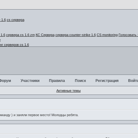
cs сервера
1.6
сервера cs 1.6 zm
КС Сервера
сервера counter-strike 1.6
CS monitoring
Голосовать 
г серверов cs 1.6
Форум
Участники
Правила
Поиск
Регистрация
Войт
Активные темы
анду ) и заняли первое место! Молодцы ребята.