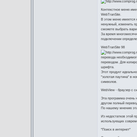
Контекстное меню имее
WebTranSite.
В этом меню имеется 
ненужный, изменить п
сможете выбрать вари
За время многомесячн
подключении определе
WebTranSite 98
перевода необходимого
переводом. Для копиро
шрифта.
Этот продукт идеально
"золотая паутина" в н
символов.
WebView - браузер с 
Эта программа очень н
другом полный перево
По нашему мнению эта 
Из недостатков этой п
использующих совреме
"Поиск в интернет"