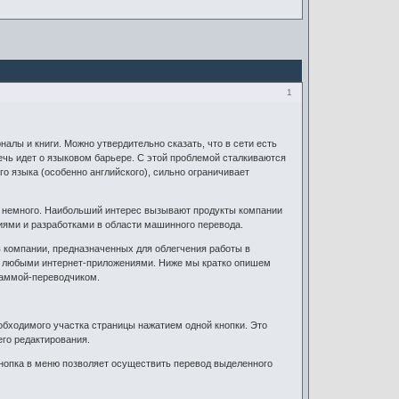
1
налы и книги. Можно утвердительно сказать, что в сети есть
ечь идет о языковом барьере. С этой проблемой сталкиваются
го языка (особенно английского), сильно ограничивает
о немного. Наибольший интерес вызывают продукты компании
ми и разработками в области машинного перевода.
в компании, предназначенных для облегчения работы в
с любыми интернет-приложениями. Ниже мы кратко опишем
раммой-переводчиком.
еобходимого участка страницы нажатием одной кнопки. Это
его редактирования.
нопка в меню позволяет осуществить перевод выделенного