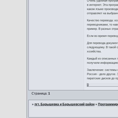
Очень удобная програм
в интернет. Эта прогр
каком языке производи
отправляет на выбран
Качество перевода: о
переводчиками, то на
пример. В разных отра
Если во время перевод
Для перевода документ
следующему. В такой 
хозяйства.
Каждый из описанных п
получили информацию 
Заключение: системы 
Россия - дело другое.
пиратских дисков до п
0
Страница:
1
»
пгт. Барышевка и Барышевский район
»
Программир