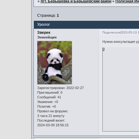
»
пгт. Барышевка и Барышевский район
»
Полезная И
Страница:
1
Уролог
Зверек
Поделиться
2023-05-13 
Эникейщик
Нужна консультация ур
0
Зарегистрирован
: 2022-02-27
Приглашений:
0
Сообщений:
41
Уважение:
+0
Позитив:
+0
Провел на форуме:
3 часа 21 минуту
Последний визит:
2024-03-09 18:56:15