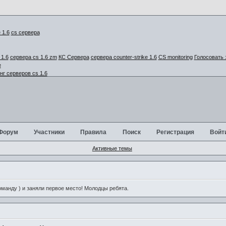
cs сервера
1.6
сервера cs 1.6 zm
КС Сервера
сервера counter-strike 1.6
CS monitoring
Голосовать 
г серверов cs 1.6
Форум
Участники
Правила
Поиск
Регистрация
Войт
Активные темы
анду ) и заняли первое место! Молодцы ребята.