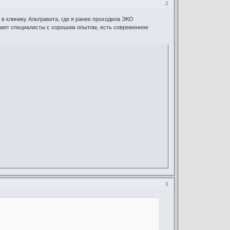
2
 в клинику Альтравита, где я ранее проходила ЭКО
отают специалисты с хорошим опытом, есть современное
3