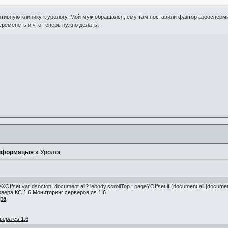
тивную клинику к урологу. Мой муж обращался, ему там поставили фактор азоосперм
еременеть и что теперь нужно делать.
нформацыя
»
Уролог
pageXOffset var dsoctop=document.all? iebody.scrollTop : pageYOffset if (document.all||docume
вера КС 1.6
Мониторинг серверов cs 1.6
ра
вера cs 1.6