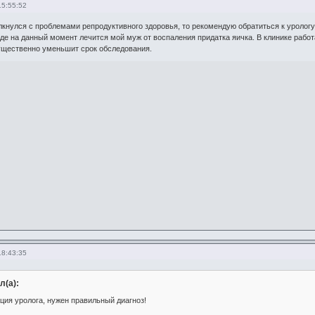
15:55:52
лкнулся с проблемами репродуктивного здоровья, то рекомендую обратиться к урологу
где на данный момент лечится мой муж от воспаления придатка яичка. В клинике раб
существенно уменьшит срок обследования.
18:43:35
л(а):
ция уролога, нужен правильный диагноз!