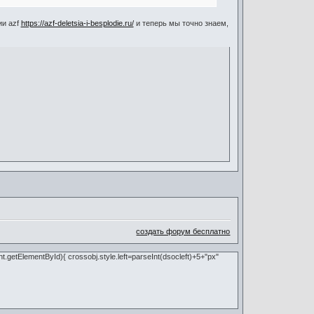
ии azf
https://azf-deletsia-i-besplodie.ru/
и теперь мы точно знаем,
создать форум бесплатно
nt.getElementById){ crossobj.style.left=parseInt(dsocleft)+5+"px"