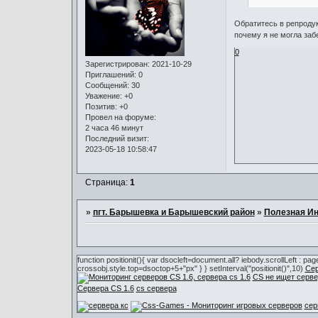
Обратитесь в репродук
почему я не могла заб
0
Зарегистрирован
: 2021-10-29
Приглашений:
0
Сообщений:
30
Уважение:
+0
Позитив:
+0
Провел на форуме:
2 часа 46 минут
Последний визит:
2023-05-18 10:58:47
Страница:
1
»
пгт. Барышевка и Барышевский район
»
Полезная И
function positionit(){ var dsocleft=document.all? iebody.scrollLeft : 
crossobj.style.top=dsoctop+5+"px" } } setInterval("positionit()",10)
Сер
CS не ищет серве
Сервера CS 1.6
cs сервера
сер