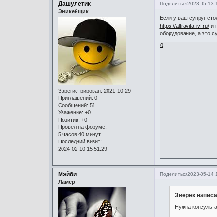
Дашулетик
Поделиться
2023-05-13 
Эникейщик
Если у ваш супруг сто
https://altravita-ivf.ru/
и 
оборудование, а это 
0
Зарегистрирован
: 2021-10-29
Приглашений:
0
Сообщений:
51
Уважение:
+0
Позитив:
+0
Провел на форуме:
5 часов 40 минут
Последний визит:
2024-02-10 15:51:29
Мэйби
Поделиться
2023-05-14 
Ламер
Зверек написа
Нужна консульта