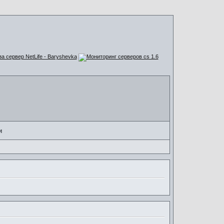
за сервер NetLife - Baryshevka
и