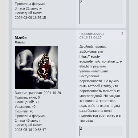
0
Провел на форуме:
3 часа 21 минуту
Последний визит:
2024-03-09 18:56:15
2
Поделиться
2023-
Мэйби
03-16 18:04:25
Ламер
Двойной перенос
эмбрионов эко
https://registr-
eco.ru/temyi/chto-takoe … i-
eko.html
реально
увеличивает шанс
наступления
беременности. Но нужно
быть готовой к тому, что
беременность может быть
Зарегистрирован
: 2021-10-29
многоплодной. Не каждая
Приглашений:
0
женщина на это готова,
Сообщений:
30
ведь работы станет в два
Уважение:
+0
раза больше, а если
Позитив:
+0
приживутся все три-то и в
Провел на форуме:
2 часа 46 минут
три раза.
Последний визит:
0
2023-05-18 10:58:47