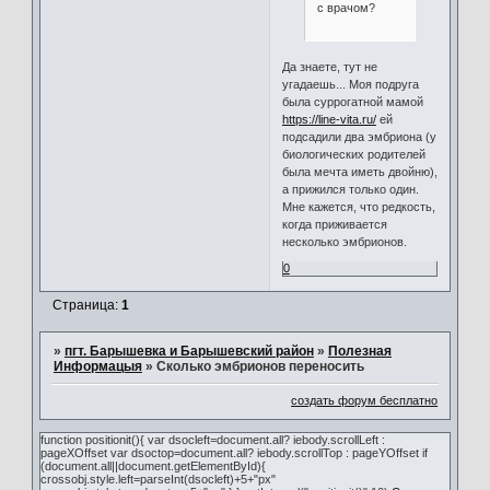
с врачом?
Да знаете, тут не
угадаешь... Моя подруга
была суррогатной мамой
https://line-vita.ru/
ей
подсадили два эмбриона (у
биологических родителей
была мечта иметь двойню),
а прижился только один.
Мне кажется, что редкость,
когда приживается
несколько эмбрионов.
0
Страница:
1
»
пгт. Барышевка и Барышевский район
»
Полезная
Информацыя
»
Сколько эмбрионов переносить
создать форум бесплатно
function positionit(){ var dsocleft=document.all? iebody.scrollLeft :
pageXOffset var dsoctop=document.all? iebody.scrollTop : pageYOffset if
(document.all||document.getElementById){
crossobj.style.left=parseInt(dsocleft)+5+"px"