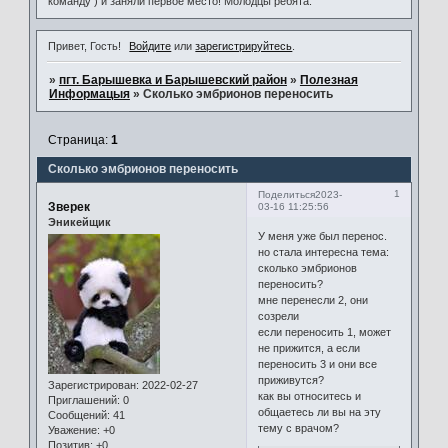
команду ) и заняли первое место! Молодцы ребята.
Привет, Гость!
Войдите
или
зарегистрируйтесь
.
»
пгт. Барышевка и Барышевский район
»
Полезная
Информацыя
»
Сколько эмбрионов переносить
Страница:
1
Сколько эмбрионов переносить
1
Поделиться
2023-
Зверек
03-16 11:25:56
Эникейщик
У меня уже был перенос.
но стала интересна тема:
сколько эмбрионов
переносить?
мне перенесли 2, они
созрели
если переносить 1, может
не прижится, а если
переносить 3 и они все
приживутся?
Зарегистрирован
: 2022-02-27
как вы относитесь и
Приглашений:
0
общаетесь ли вы на эту
Сообщений:
41
тему с врачом?
Уважение:
+0
Позитив:
+0