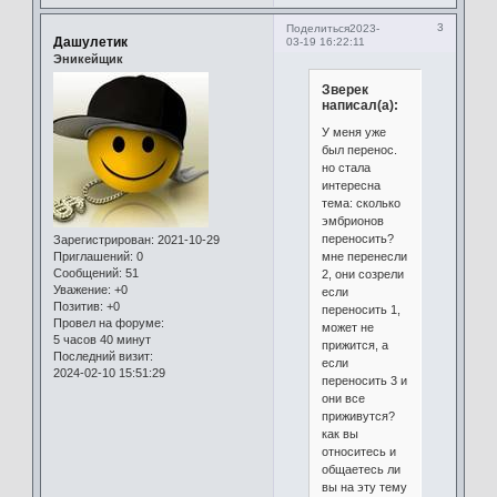
3
Поделиться
2023-
Дашулетик
03-19 16:22:11
Эникейщик
Зверек
написал(а):
У меня уже
был перенос.
но стала
интересна
тема: сколько
эмбрионов
переносить?
Зарегистрирован
: 2021-10-29
мне перенесли
Приглашений:
0
Сообщений:
51
2, они созрели
Уважение:
+0
если
Позитив:
+0
переносить 1,
Провел на форуме:
может не
5 часов 40 минут
прижится, а
Последний визит:
если
2024-02-10 15:51:29
переносить 3 и
они все
приживутся?
как вы
относитесь и
общаетесь ли
вы на эту тему