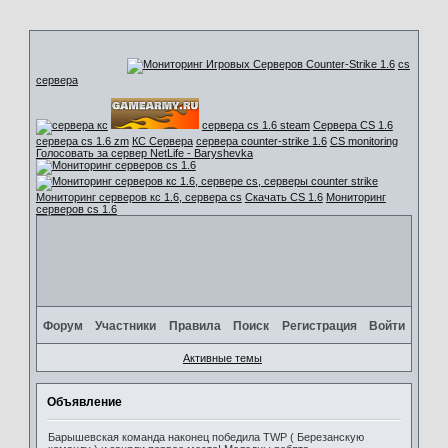
cs
сервера
сервера cs 1.6 steam
Сервера CS 1.6
сервера cs 1.6 zm
КС Сервера
сервера counter-strike 1.6
CS monitoring
Голосовать за сервер NetLife - Baryshevka
Мониторинг серверов кс 1.6, сервера cs
Скачать CS 1.6
Мониторинг
серверов cs 1.6
Форум
Участники
Правила
Поиск
Регистрация
Войти
Активные темы
Объявление
Барышевская команда наконец победила TWP ( Березанскую