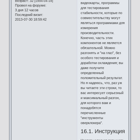
Возраст:
32
[1994-04-18]
видеокарты, программы
Провел на форуме:
для тестирования
3 дня 12 часов
стабильности, которые по
Последний визит:
совместительству могут
2013-07-30 18:59:42
являться программами для
измерения
производительности.
Конечно, часть этих
компонентов не является
обязательной. Можно
разгонять и "на глаз", без
особого тестирования и
доработки охлаждения; вы
даже получите
определенный
положительный результат.
Но я надеюсь, что, раз уж
вы читаете эти строки, то
вас интересует серьезный
и максимальный разгон,
для которого вам и
понадобятся
перечисленные
"инструменты
оверклокера".
16.1. Инструкция