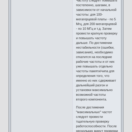
Частоту следует повышать
постепенно, шагами, в
зависимости от начальной
частоты: для 100-
мегагерцевой платы - по 5
Мгц, для 200-мегагерцевой
- по 10 МГц и т.д. Затем
провести краткую проверку
и повышать частоту
дальше. По достижении
нестабильности (ошибки,
зависания), необходимо
откатится на последние
рабочие частоты и от них
уже повышать отдельно
частоты памяти/чипа для
определения того, что
именно из них сдерживает
дальнейший разгон и
установки максимально
возможной частоты
второго компонента.
После достижения
"максимальных" частот
следует провести
тщательную проверку
работоспособности. После
нескольких минут проверки