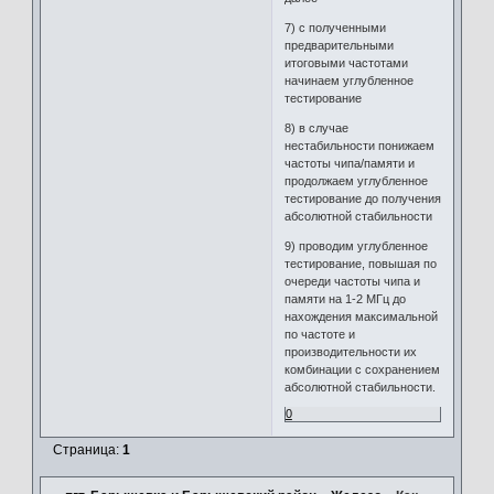
7) с полученными
предварительными
итоговыми частотами
начинаем углубленное
тестирование
8) в случае
нестабильности понижаем
частоты чипа/памяти и
продолжаем углубленное
тестирование до получения
абсолютной стабильности
9) проводим углубленное
тестирование, повышая по
очереди частоты чипа и
памяти на 1-2 МГц до
нахождения максимальной
по частоте и
производительности их
комбинации с сохранением
абсолютной стабильности.
0
Страница:
1