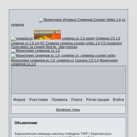
cs
сервера
сервера cs 1.6 steam
Сервера CS 1.6
сервера cs 1.6 zm
КС Сервера
сервера counter-strike 1.6
CS monitoring
Голосовать за сервер NetLife - Baryshevka
Мониторинг серверов кс 1.6, сервера cs
Скачать CS 1.6
Мониторинг
серверов cs 1.6
Форум
Участники
Правила
Поиск
Регистрация
Войти
Активные темы
Объявление
Барышевская команда наконец победила TWP ( Березанскую