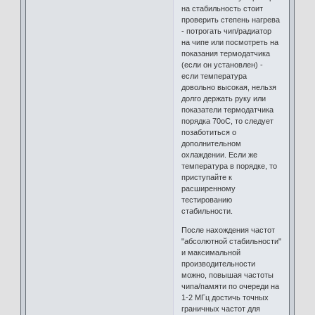
на стабильность стоит
проверить степень нагрева
- потрогать чип/радиатор
на чипе или посмотреть на
показания термодатчика
(если он установлен) -
если температура
довольно высокая, нельзя
долго держать руку или
показатели термодатчика
порядка 70оC, то следует
позаботиться о
дополнительном
охлаждении. Если же
температура в порядке, то
приступайте к
расширенному
тестированию
стабильности.
После нахождения частот
"абсолютной стабильности"
и максимальной
производительности
можно, повышая частоты
чипа/памяти по очереди на
1-2 МГц достичь точных
граничных частот для