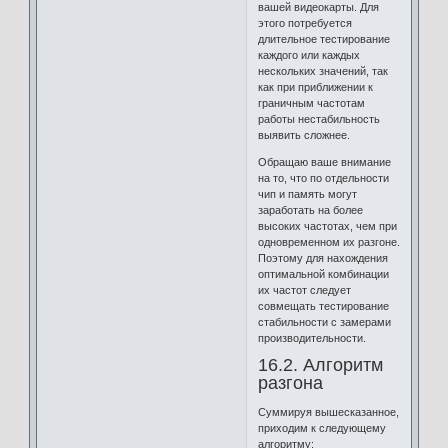
вашей видеокарты. Для
этого потребуется
длительное тестирование
каждого или каждых
нескольких значений, так
как при приближении к
граничным частотам
работы нестабильность
выявить сложнее.
Обращаю ваше внимание
на то, что по отдельности
чип и память могут
заработать на более
высоких частотах, чем при
одновременном их разгоне.
Поэтому для нахождения
оптимальной комбинации
их частот следует
совмещать тестирование
стабильности с замерами
производительности.
16.2. Алгоритм
разгона
Суммируя вышесказанное,
приходим к следующему
алгоритму: