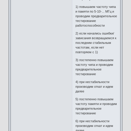
1) повышаем частоту чипа
и памяти по 5-10-... МГц и
проводим предварительное
тестирование
работоспособности
2) если начались ошибки/
зависания возвращаемся к
последним стабильным
частотам, если нет
повторяем с 1)
3) постепенно повышаем
частоту чипа и проводим
предварительное
тестирование
4) при нестабильности
производим откат и идем
далее
5) постепенно повышаем
частоту памяти и проводим
предварительное
тестирование
6) при нестабильности
производим откат и идем
далее