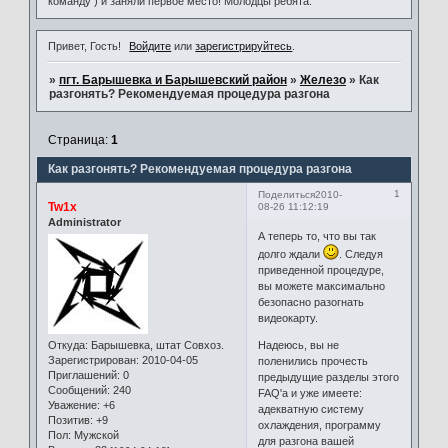
команду ) и заняли первое место! Молодцы ребята.
Привет, Гость!
Войдите
или
зарегистрируйтесь
.
»
пгт. Барышевка и Барышевский район
»
Железо
»
Как
разгонять? Рекомендуемая процедура разгона
Страница:
1
Как разгонять? Рекомендуемая процедура разгона
1
Поделиться
2010-
Tw1x
08-26 11:12:19
Administrator
А теперь то, что вы так
долго ждали
. Следуя
приведенной процедуре,
вы можете максимально
безопасно разогнать
видеокарту.
Надеюсь, вы не
Откуда:
Барышевка, штат Совхоз.
Зарегистрирован
: 2010-04-05
поленились прочесть
Приглашений:
0
предыдущие разделы этого
Сообщений:
240
FAQ'а и уже имеете:
Уважение:
+6
адекватную систему
Позитив:
+9
охлаждения, программу
Пол:
Мужской
для разгона вашей