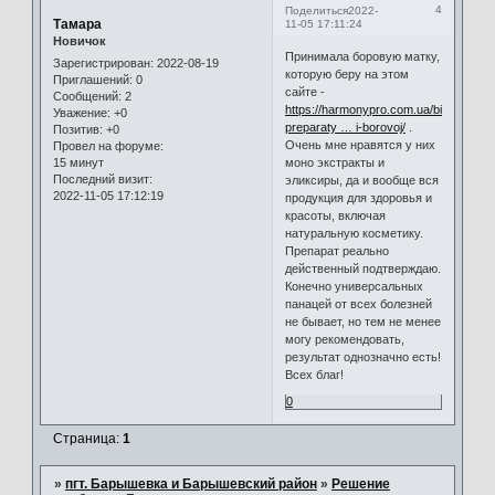
4
Поделиться
2022-
Тамара
11-05 17:11:24
Новичок
Принимала боровую матку,
Зарегистрирован
: 2022-08-19
которую беру на этом
Приглашений:
0
сайте -
Сообщений:
2
https://harmonypro.com.ua/bio-
Уважение:
+0
preparaty … i-borovoj/
.
Позитив:
+0
Очень мне нравятся у них
Провел на форуме:
15 минут
моно экстракты и
Последний визит:
эликсиры, да и вообще вся
2022-11-05 17:12:19
продукция для здоровья и
красоты, включая
натуральную косметику.
Препарат реально
действенный подтверждаю.
Конечно универсальных
панацей от всех болезней
не бывает, но тем не менее
могу рекомендовать,
результат однозначно есть!
Всех благ!
0
Страница:
1
»
пгт. Барышевка и Барышевский район
»
Решение