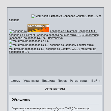
cs
сервера
сервера cs 1.6 steam
Сервера CS 1.6
сервера cs 1.6 zm
КС Сервера
сервера counter-strike 1.6
CS monitoring
Голосовать за сервер NetLife - Baryshevka
Мониторинг серверов кс 1.6, сервера cs
Скачать CS 1.6
Мониторинг
серверов cs 1.6
Форум
Участники
Правила
Поиск
Регистрация
Войти
Активные темы
Объявление
Барышевская команда наконец победила TWP ( Березанскую