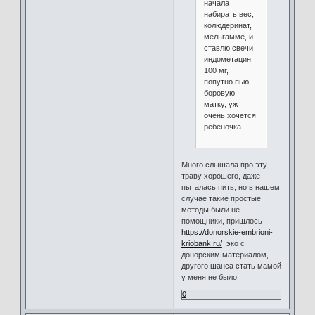
начала
набирать вес,
колюдеринат,
мельгамме, и
ставлю свечи
индометацин
100 мг,
попутно пью
боровую
матку, уж
очень хочется
ребёночка
Много слышала про эту
траву хорошего, даже
пыталась пить, но в нашем
случае такие простые
методы были не
помощники, пришлось
https://donorskie-embrioni-
kriobank.ru/
эко с
донорским материалом,
другого шанса стать мамой
у меня не было
0