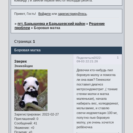
команду ) и заняли первое место! Молодцы ребята.
Привет, Гость!
Войдите
или
зарегистрируйтесь
.
»
пгт. Барышевка и Барышевский район
»
Решение
проблем
»
Боровая матка
Страница:
1
Боровая матка
1
Поделиться
2022-
Зверек
09-03 22:21:26
Эникейщик
Девочки кто-нибудь пил
боровую матку и помогла
ли она вам? Гинеколог
поставил диагноз
метроэндометрит ,( тонкие
стенки матки и матка
маленькая), начала
набирать вес, колюдеринат,
мельгамме, и ставлю
свечи индометацин 100 мг,
Зарегистрирован
: 2022-02-27
попутно пью боровую
Приглашений:
0
матку, уж очень хочется
Сообщений:
41
ребёночка
Уважение:
+0
Позитив:
+0