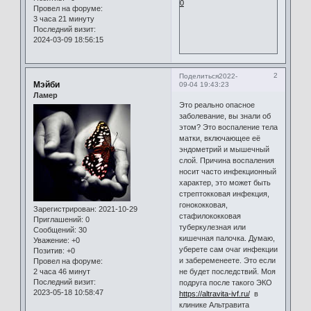
0
Провел на форуме:
3 часа 21 минуту
Последний визит:
2024-03-09 18:56:15
2
Поделиться
2022-
Мэйби
09-04 19:43:23
Ламер
Это реально опасное
заболевание, вы знали об
этом? Это воспаление тела
матки, включающее её
эндометрий и мышечный
слой. Причина воспаления
носит часто инфекционный
характер, это может быть
стрептокковая инфекция,
гонококковая,
Зарегистрирован
: 2021-10-29
стафилококковая
Приглашений:
0
туберкулезная или
Сообщений:
30
кишечная палочка. Думаю,
Уважение:
+0
уберете сам очаг инфекции
Позитив:
+0
и забеременеете. Это если
Провел на форуме:
2 часа 46 минут
не будет последствий. Моя
Последний визит:
подруга после такого ЭКО
2023-05-18 10:58:47
https://altravita-ivf.ru/
в
клинике Альтравита