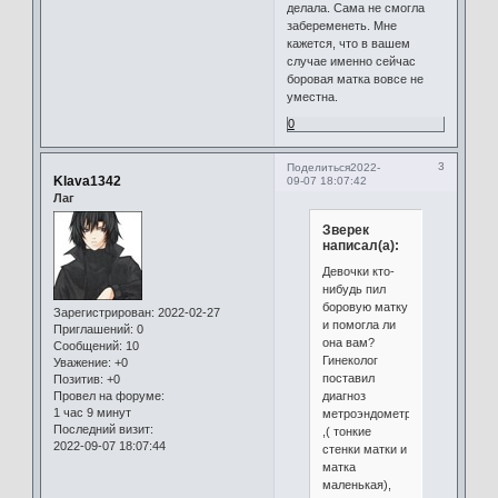
делала. Сама не смогла
забеременеть. Мне
кажется, что в вашем
случае именно сейчас
боровая матка вовсе не
уместна.
0
3
Поделиться
2022-
Klava1342
09-07 18:07:42
Лаг
Зверек
написал(а):
Девочки кто-
нибудь пил
боровую матку
Зарегистрирован
: 2022-02-27
и помогла ли
Приглашений:
0
она вам?
Сообщений:
10
Гинеколог
Уважение:
+0
поставил
Позитив:
+0
диагноз
Провел на форуме:
1 час 9 минут
метроэндометрит
Последний визит:
,( тонкие
2022-09-07 18:07:44
стенки матки и
матка
маленькая),