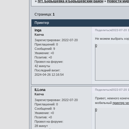
»
пгт. Барышевка и Барышевский район
»
Новости мир
Страница:
1
Принтер
inga
Поделиться
2022-07-20 
Капча
Не можем выбрать хор
Зарегистрирован
: 2022-07-20
Приглашений:
0
0
Сообщений:
9
Уважение:
+0
Позитив:
+0
Провел на форуме:
42 минуты
Последний визит:
2024-04-26 12:16:54
ILLona
Поделиться
2022-07-20 
Капча
Привет, немного конеч
Зарегистрирован
: 2022-07-20
мобильный
принтер че
Приглашений:
0
Сообщений:
9
0
Уважение:
+0
Позитив:
+0
Провел на форуме:
28 минут