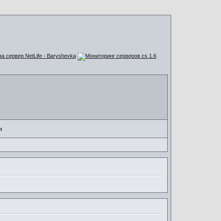
за сервер NetLife - Baryshevka
и