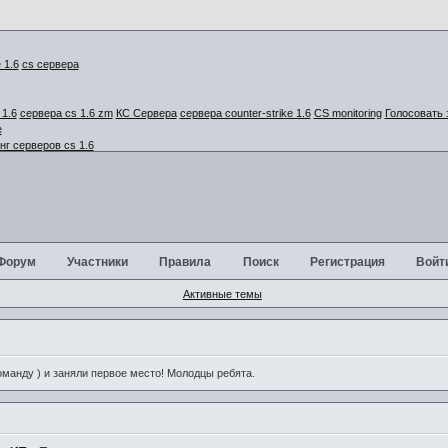
cs сервера
1.6
сервера cs 1.6 zm
КС Сервера
сервера counter-strike 1.6
CS monitoring
Голосовать 
г серверов cs 1.6
Форум
Участники
Правила
Поиск
Регистрация
Войт
Активные темы
анду ) и заняли первое место! Молодцы ребята.