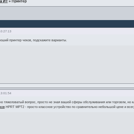
а ИТ
»
Принтер
10:27:13
оший принтер чеков, подскажите варианты.
13:01:54
но тяжеловатый вопрос, просто не зная вашей сферы обслуживания или торговли, но к
ков
HPRT MPT2 - просто классное устройство по сравнительно небольшой цене и всег