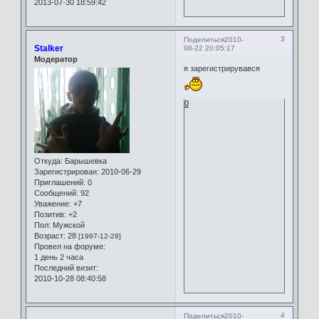
2013-07-30 18:59:42
3
Поделиться
2010-
Stalker
08-22 20:05:17
Модератор
я зарегистрирувався
0
Откуда:
Барышевка
Зарегистрирован
: 2010-06-29
Приглашений:
0
Сообщений:
92
Уважение:
+7
Позитив:
+2
Пол:
Мужской
Возраст:
28
[1997-12-28]
Провел на форуме:
1 день 2 часа
Последний визит:
2010-10-28 08:40:58
4
Поделиться
2010-