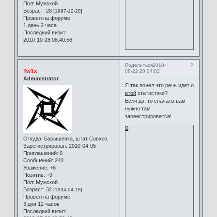
Пол:
Мужской
Возраст:
28
[1997-12-28]
Провел на форуме:
1 день 2 часа
Последний визит:
2010-10-28 08:40:58
2
Поделиться
2010-
Tw1x
08-22 20:04:02
Administrator
Я так понел что речь идет о
етой
статистике?
Если да, то сначала вам
нужно там
зареестрироватса!
0
Откуда:
Барышевка, штат Совхоз.
Зарегистрирован
: 2010-04-05
Приглашений:
0
Сообщений:
240
Уважение:
+6
Позитив:
+9
Пол:
Мужской
Возраст:
32
[1994-04-18]
Провел на форуме:
3 дня 12 часов
Последний визит: