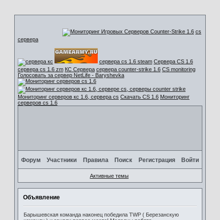
cs
сервера
сервера cs 1.6 steam
Сервера CS 1.6
сервера cs 1.6 zm
КС Сервера
сервера counter-strike 1.6
CS monitoring
Голосовать за сервер NetLife - Baryshevka
Мониторинг серверов кс 1.6, сервера cs
Скачать CS 1.6
Мониторинг
серверов cs 1.6
Форум
Участники
Правила
Поиск
Регистрация
Войти
Активные темы
Объявление
Барышевская команда наконец победила TWP ( Березанскую