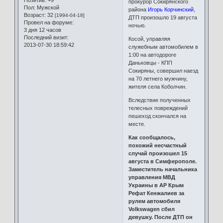
Позитив:
+9
прокурор Сокирянского
Пол:
Мужской
района
Игорь Корчинский
,
Возраст:
32
[1994-04-18]
ДТП произошло 19 августа
Провел на форуме:
ночью.
3 дня 12 часов
Последний визит:
Косой, управляя
2013-07-30 18:59:42
служебным автомобилем в
1:00 на автодороге
Даньковцы - КПП
Сокиряны, совершил наезд
на 70 летнего мужчину,
жителя села Коболчин.
Вследствие полученных
телесных повреждений
пешеход скончался на
месте.
Как сообщалось,
похожий несчастный
случай произошел 15
августа в Симферополе.
Заместитель начальника
управления МВД
Украины в АР Крым
Рефат Кенжалиев за
рулем автомобиля
Volkswagen сбил
девушку. После ДТП он