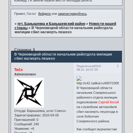
команду ) и заняли первое место! Молодцы ребята.
Привет, Гость!
Войдите
или
зарегистрируйтесь
.
»
пгт. Барышевка и Барышевский район
»
Новости нашей
страны
»
В Черновецкой области начальник райотдела
милиции сбил насмерть пешехо
Страница:
1
В Черновецкой области начальник райотдела милиции
сбил насмерть пешехо
1
Поделиться
2010-
Tw1x
08-21 16:37:25
Administrator
В Черновицкой области
начальник Сокирянського
районного отдела милиции
подполковник
Сергей Косой
на служебном автомобиле
Откуда:
Барышевка, штат Совхоз.
сбил насмерть пешехода в
Зарегистрирован
: 2010-04-05
селе Коболчин
Приглашений:
0
Сокирянского района.
Сообщений:
240
Уважение:
+6
Как сообщил журналистам