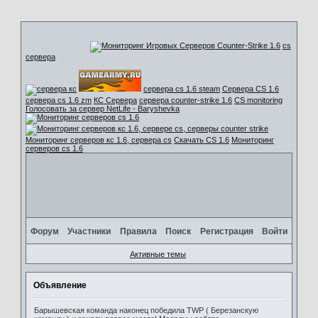
cs
сервера
сервера cs 1.6 steam
Сервера CS 1.6
сервера cs 1.6 zm
КС Сервера
сервера counter-strike 1.6
CS monitoring
Голосовать за сервер NetLife - Baryshevka
Мониторинг серверов кс 1.6, сервера cs
Скачать CS 1.6
Мониторинг
серверов cs 1.6
Форум
Участники
Правила
Поиск
Регистрация
Войти
Активные темы
Объявление
Барышевская команда наконец победила TWP ( Березанскую