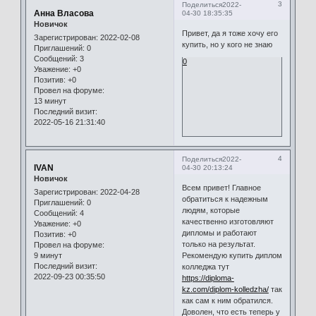
3
Поделиться
2022-
Анна Власова
04-30 18:35:35
Новичок
Привет, да я тоже хочу его
Зарегистрирован
: 2022-02-08
купить, но у кого не знаю
Приглашений:
0
Сообщений:
3
0
Уважение:
+0
Позитив:
+0
Провел на форуме:
13 минут
Последний визит:
2022-05-16 21:31:40
4
Поделиться
2022-
IVAN
04-30 20:13:24
Новичок
Всем привет! Главное
Зарегистрирован
: 2022-04-28
обратиться к надежным
Приглашений:
0
людям, которые
Сообщений:
4
качественно изготовляют
Уважение:
+0
дипломы и работают
Позитив:
+0
только на результат.
Провел на форуме:
9 минут
Рекомендую купить диплом
Последний визит:
колледжа тут
2022-09-23 00:35:50
https://diploma-
kz.com/diplom-kolledzha/
так
как сам к ним обратился.
Доволен, что есть теперь у