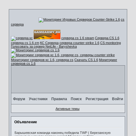
cs
сервера
сервера cs 1.6 steam
Сервера CS 1.6
сервера cs 1.6 zm
КС Сервера
сервера counter-strike 1.6
CS monitoring
Голосовать за сервер NetLife - Baryshevka
Мониторинг серверов кс 1.6, сервера cs
Скачать CS 1.6
Мониторинг
серверов cs 1.6
Форум
Участники
Правила
Поиск
Регистрация
Войти
Активные темы
Объявление
Барышевская команда наконец победила TWP ( Березанскую