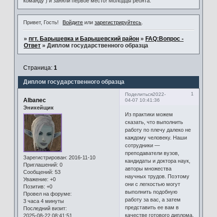
команду ) и заняли первое место! Молодцы ребята.
Привет, Гость!
Войдите
или
зарегистрируйтесь
.
»
пгт. Барышевка и Барышевский район
»
FAQ:Вопрос -
Ответ
»
Диплом государственного образца
Страница:
1
Диплом государственного образца
1
Поделиться
2022-
Albanec
04-07 10:41:36
Эникейщик
Из практики можем
сказать, что выполнить
работу по плечу далеко не
каждому человеку. Наши
сотрудники —
преподаватели вузов,
Зарегистрирован
: 2016-11-10
кандидаты и доктора наук,
Приглашений:
0
авторы множества
Сообщений:
53
научных трудов. Поэтому
Уважение:
+0
они с легкостью могут
Позитив:
+0
выполнить подобную
Провел на форуме:
работу за вас, а затем
3 часа 4 минуты
представить ее вам в
Последний визит:
качестве готового диплома,
2025-08-22 08:41:51