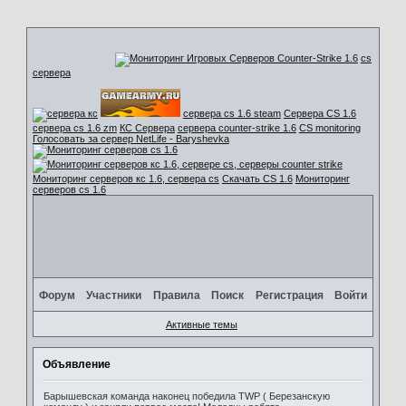
cs
сервера
сервера cs 1.6 steam
Сервера CS 1.6
сервера cs 1.6 zm
КС Сервера
сервера counter-strike 1.6
CS monitoring
Голосовать за сервер NetLife - Baryshevka
Мониторинг серверов кс 1.6, сервера cs
Скачать CS 1.6
Мониторинг
серверов cs 1.6
Форум
Участники
Правила
Поиск
Регистрация
Войти
Активные темы
Объявление
Барышевская команда наконец победила TWP ( Березанскую