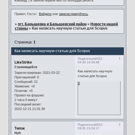
команду ) и заняли первое место! Молодцы ребята.
Привет, Гость!
Войдите
или
зарегистрируйтесь
.
»
пгт. Барышевка и Барышевский район
»
Новости нашей
страны
»
Как написать научную статью для Scopus
Страница:
1
Как написать научную статью для Scopus
1
Поделиться
2022-
LikeStrike
03-30 14:50:48
Стремящийся
Как написать научную
Зарегистрирован
: 2021-03-22
статью для Scopus
Приглашений:
0
Сообщений:
21
0
Уважение:
+0
Позитив:
+0
Провел на форуме:
2 часа 0 минут
Последний визит:
2022-12-21 21:01:38
2
Поделиться
2022-
Типок
03-31 13:24:17
Нуб