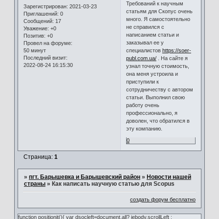
Требований к научным
Зарегистрирован
: 2021-03-23
статьям для Скопус очень
Приглашений:
0
много. Я самостоятельно
Сообщений:
17
не справился с
Уважение:
+0
написанием статьи и
Позитив:
+0
заказывал ее у
Провел на форуме:
50 минут
специалистов
https://soer-
Последний визит:
publ.com.ua/
. На сайте я
2022-08-24 16:15:30
узнал точную стоимость,
она меня устроила и
приступили к
сотрудничеству с автором
статьи. Выполнил свою
работу очень
профессионально, я
доволен, что обратился в
эту компанию.
0
Страница:
1
»
пгт. Барышевка и Барышевский район
»
Новости нашей
страны
»
Как написать научную статью для Scopus
создать форум бесплатно
function positionit(){ var dsocleft=document.all? iebody.scrollLeft :