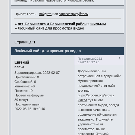
команду ) и заняли первое место! Молодцы ребята.
Привет, Гость!
Войдите
или
зарегистрируйтесь
.
»
пгт. Барышевка и Барышевский район
»
Фильмы
»
Любимый сайт для просмотра видео
Страница:
1
Любимый сайт для просмотра видео
1
Поделиться
2022-
Евгений
02-07 18:37:20
Капча
Добрый вечер! Ты
Зарегистрирован
: 2022-02-07
встречаешься с девушкой?
Приглашений:
0
Нужно приятное
Сообщений:
6
предложение? этот сайт
Уважение:
+0
для вас!
Позитив:
+0
https://erogen.org/erotic-
Провел на форуме:
30 минут
videos
тут много
Последний визит:
эротических видео, всегда
2022-03-15 19:40:46
высокого качества, а
содержание обновляется
ежедневно. Получайте
удовольствие от
просмотра, вы не
пожалеете. Это мой