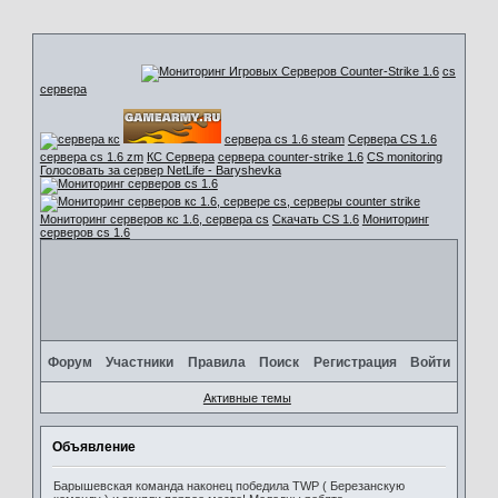
cs
сервера
сервера cs 1.6 steam
Сервера CS 1.6
сервера cs 1.6 zm
КС Сервера
сервера counter-strike 1.6
CS monitoring
Голосовать за сервер NetLife - Baryshevka
Мониторинг серверов кс 1.6, сервера cs
Скачать CS 1.6
Мониторинг
серверов cs 1.6
Форум
Участники
Правила
Поиск
Регистрация
Войти
Активные темы
Объявление
Барышевская команда наконец победила TWP ( Березанскую