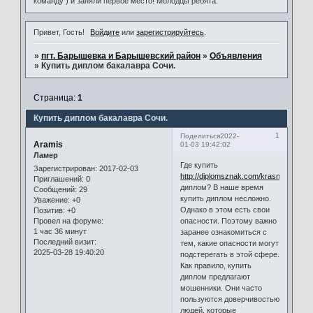
команду ) и заняли первое место! Молодцы ребята.
Привет, Гость!
Войдите
или
зарегистрируйтесь
.
»
пгт. Барышевка и Барышевский район
»
Объявления
»
Купить диплом бакалавра Сочи.
Страница:
1
Купить диплом бакалавра Сочи.
1
Поделиться
2022-
Aramis
01-03 19:42:02
Ламер
Где купить
Зарегистрирован
: 2017-02-03
http://diplomsznak.com/krasnoyarsk/
Приглашений:
0
диплом? В наше время
Сообщений:
29
купить диплом несложно.
Уважение:
+0
Однако в этом есть свои
Позитив:
+0
опасности. Поэтому важно
Провел на форуме:
1 час 36 минут
заранее ознакомиться с
Последний визит:
тем, какие опасности могут
2025-03-28 19:40:20
подстерегать в этой сфере.
Как правило, купить
диплом предлагают
мошенники. Они часто
пользуются доверчивостью
людей, которые