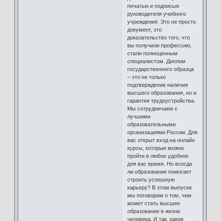
печатью и подписью
руководителя учебного
учреждения. Это не просто
документ, это
доказательство того, что
вы получили профессию,
стали полноценным
специалистом. Диплом
государственного образца
– это не только
подтверждение наличия
высшего образования, но и
гарантия трудоустройства.
Мы сотрудничаем с
лучшими
образовательными
организациями России. Для
вас открыт вход на онлайн
курсы, которые можно
пройти в любое удобное
для вас время. Но всегда
ли образование помогает
строить успешную
карьеру? В этом выпуске
мы поговорим о том, чем
может стать высшее
образование в жизни
человека. И так, какое