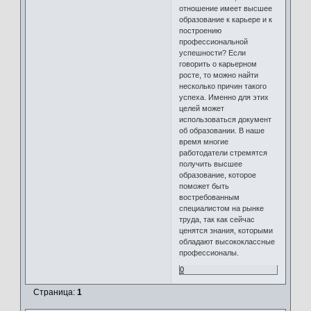
отношение имеет высшее
образование к карьере и к
построению
профессиональной
успешности? Если
говорить о карьерном
росте, то можно найти
несколько причин такого
успеха. Именно для этих
целей может
использоваться документ
об образовании. В наше
время многие
работодатели стремятся
получить высшее
образование, которое
поможет быть
востребованным
специалистом на рынке
труда, так как сейчас
ценятся знания, которыми
обладают высококлассные
профессионалы.
0
Страница:
1