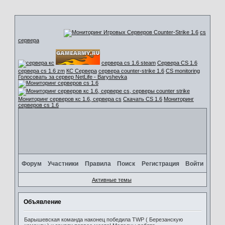
cs
сервера
сервера cs 1.6 steam
Сервера CS 1.6
сервера cs 1.6 zm
КС Сервера
сервера counter-strike 1.6
CS monitoring
Голосовать за сервер NetLife - Baryshevka
Мониторинг серверов кс 1.6, сервера cs
Скачать CS 1.6
Мониторинг
серверов cs 1.6
Форум
Участники
Правила
Поиск
Регистрация
Войти
Активные темы
Объявление
Барышевская команда наконец победила TWP ( Березанскую