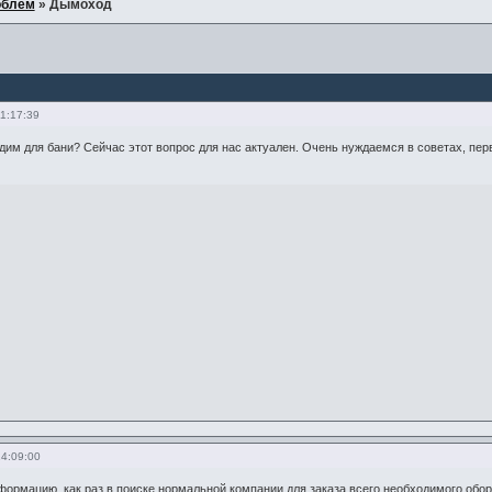
облем
»
Дымоход
1:17:39
им для бани? Сейчас этот вопрос для нас актуален. Очень нуждаемся в советах, пер
14:09:00
ормацию, как раз в поиске нормальной компании для заказа всего необходимого обо