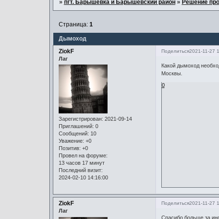
»
пгт. Барышевка и Барышевский район
»
Решение пр
Страница:
1
Дымоход
ZiokF
Поделиться
2021-11-27 1
Лаг
Какой дымоход необход
Москвы.
0
Зарегистрирован
: 2021-09-14
Приглашений:
0
Сообщений:
10
Уважение:
+0
Позитив:
+0
Провел на форуме:
13 часов 17 минут
Последний визит:
2024-02-10 14:16:00
ZiokF
Поделиться
2021-11-27 
Лаг
Спасибо больше за инф