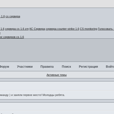
cs сервера
1.6
сервера cs 1.6 zm
КС Сервера
сервера counter-strike 1.6
CS monitoring
Голосовать 
г серверов cs 1.6
Форум
Участники
Правила
Поиск
Регистрация
Войт
Активные темы
анду ) и заняли первое место! Молодцы ребята.