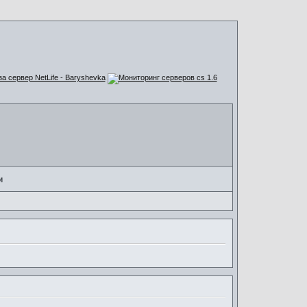
за сервер NetLife - Baryshevka
и