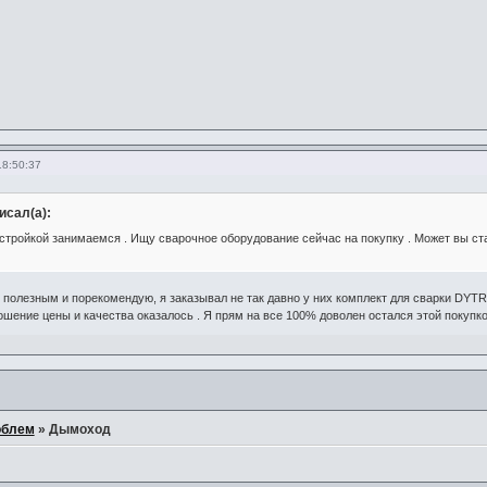
18:50:37
исал(а):
стройкой занимаемся . Ищу сварочное оборудование сейчас на покупку . Может вы ст
ь полезным и порекомендую, я заказывал не так давно у них комплект для сварки DY
шение цены и качества оказалось . Я прям на все 100% доволен остался этой покупко
облем
»
Дымоход