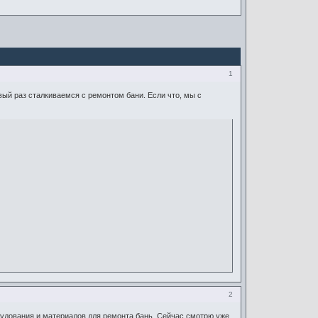
1
вый раз сталкиваемся с ремонтом бани. Если что, мы с
2
рудования и материалов для ремонта бань. Сейчас смотрю уже