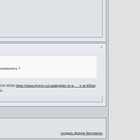
4
алкивались ?
TRON 650W
https://www.dytron.ru/catalog/kits-to-w … s-at-650w/
.
й .
создать форум бесплатно