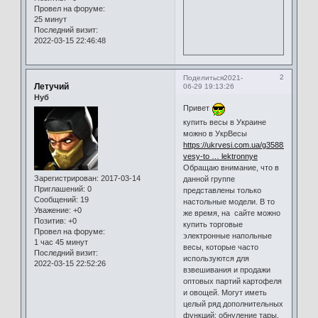
Провел на форуме:
25 минут
Последний визит:
2022-03-15 22:46:48
2
Поделиться
2021-
Летучий
06-29 19:13:26
Нуб
Привет
купить весы в Украине
можно в УкрВесы
https://ukrvesi.com.ua/g3588322-
vesy-to … lektronnye
Обращаю внимание, что в
Зарегистрирован
: 2017-03-14
данной группе
Приглашений:
0
представлены только
Сообщений:
19
настольные модели. В то
Уважение:
+0
же время, на сайте можно
Позитив:
+0
купить торговые
Провел на форуме:
электронные напольные
1 час 45 минут
весы, которые часто
Последний визит:
используются для
2022-03-15 22:52:26
взвешивания и продажи
оптовых партий картофеля
и овощей. Могут иметь
целый ряд дополнительных
функций: обнуление тары,