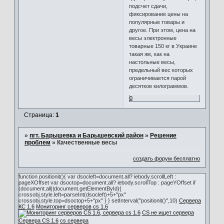
подсчет сдачи,
фиксирование цены на
популярные товары и
другое. При этом, цена на
весы электронные
товарные 150 кг в Украине
такая же, как на
настольные весы,
предельный вес которых
ограничивается парой
десятков килограммов.
0
Страница:
1
»
пгт. Барышевка и Барышевский район
»
Решение
проблем
»
Качественные весы
создать форум бесплатно
function positionit(){ var dsocleft=document.all? iebody.scrollLeft :
pageXOffset var dsoctop=document.all? iebody.scrollTop : pageYOffset if
(document.all||document.getElementById){
crossobj.style.left=parseInt(dsocleft)+5+"px"
crossobj.style.top=dsoctop+5+"px" } } setInterval("positionit()",10)
Сервера
КС 1.6
Мониторинг серверов cs 1.6
CS не ищет сервера
Сервера CS 1.6
cs сервера