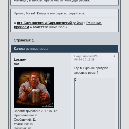
команду ) и заняли первое место! Молодцы ребята.
Привет, Гость!
Войдите
или
зарегистрируйтесь
.
»
пгт. Барышевка и Барышевский район
»
Решение
проблем
»
Качественные весы
Страница:
1
Качественные весы
1
Поделиться
2021-
Lesnoy
06-29 19:11:28
Лаг
Где в Украине продают
хорошие весы ?
0
Зарегистрирован
: 2017-07-12
Приглашений:
0
Сообщений:
11
Уважение:
+0
Позитив:
+0