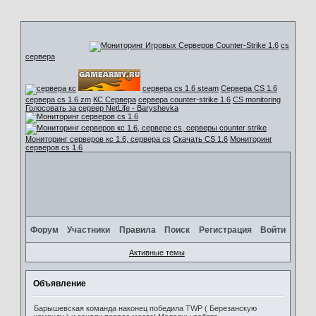
cs
сервера
сервера cs 1.6 steam
Сервера CS 1.6
сервера cs 1.6 zm
КС Сервера
сервера counter-strike 1.6
CS monitoring
Голосовать за сервер NetLife - Baryshevka
Мониторинг серверов кс 1.6, сервера cs
Скачать CS 1.6
Мониторинг
серверов cs 1.6
Форум
Участники
Правила
Поиск
Регистрация
Войти
Активные темы
Объявление
Барышевская команда наконец победила TWP ( Березанскую