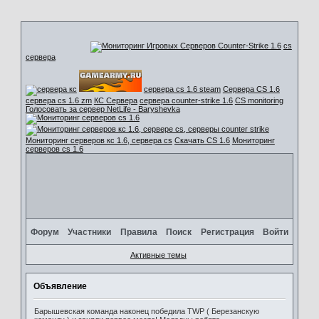
cs
сервера
сервера cs 1.6 steam
Сервера CS 1.6
сервера cs 1.6 zm
КС Сервера
сервера counter-strike 1.6
CS monitoring
Голосовать за сервер NetLife - Baryshevka
Мониторинг серверов кс 1.6, сервера cs
Скачать CS 1.6
Мониторинг
серверов cs 1.6
Форум
Участники
Правила
Поиск
Регистрация
Войти
Активные темы
Объявление
Барышевская команда наконец победила TWP ( Березанскую