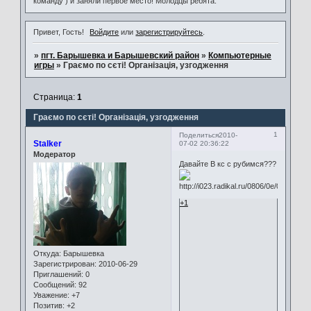
команду ) и заняли первое место! Молодцы ребята.
Привет, Гость!
Войдите
или
зарегистрируйтесь
.
»
пгт. Барышевка и Барышевский район
»
Компьютерные
игры
»
Граємо по сєті! Організація, узгодження
Страница:
1
Граємо по сєті! Організація, узгодження
1
Поделиться
2010-
Stalker
07-02 20:36:22
Модератор
Давайте В кс с рубимся???
+1
Откуда:
Барышевка
Зарегистрирован
: 2010-06-29
Приглашений:
0
Сообщений:
92
Уважение:
+7
Позитив:
+2