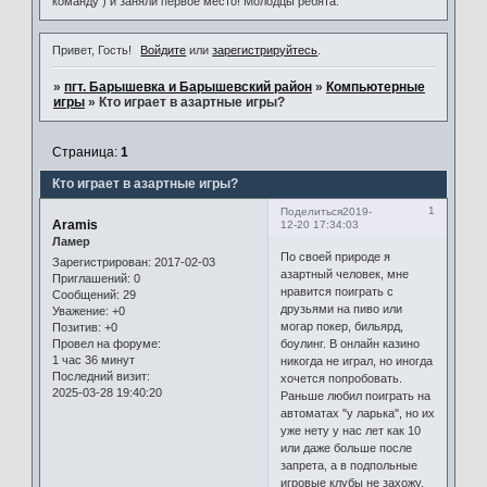
команду ) и заняли первое место! Молодцы ребята.
Привет, Гость!
Войдите
или
зарегистрируйтесь
.
»
пгт. Барышевка и Барышевский район
»
Компьютерные
игры
»
Кто играет в азартные игры?
Страница:
1
Кто играет в азартные игры?
1
Поделиться
2019-
Aramis
12-20 17:34:03
Ламер
По своей природе я
Зарегистрирован
: 2017-02-03
азартный человек, мне
Приглашений:
0
нравится поиграть с
Сообщений:
29
друзьями на пиво или
Уважение:
+0
могар покер, бильярд,
Позитив:
+0
боулинг. В онлайн казино
Провел на форуме:
1 час 36 минут
никогда не играл, но иногда
Последний визит:
хочется попробовать.
2025-03-28 19:40:20
Раньше любил поиграть на
автоматах "у ларька", но их
уже нету у нас лет как 10
или даже больше после
запрета, а в подпольные
игровые клубы не захожу.