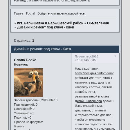
команду ) и заняли первое место! Молодцы ребята.
Привет, Гость!
Войдите
или
зарегистрируйтесь
.
»
пгт. Барышевка и Барышевский район
»
Объявления
»
Дизайн и ремонт под ключ - Киев
Страница:
1
Дизайн и ремонт под ключ - Киев
1
Поделиться
2019-
Слава Боско
06-10 14:20:35
Новичок
Наша компания
https://design-komfort.com/
работает для того, чтобы
наполнить ваш дом или
квартиру светом, светом
вашей мечты,
реализованной в жизнь.
Зарегистрирован
: 2019-06-10
Дизайн-интерьера
должен
Приглашений:
0
быть оживлённым,
Сообщений:
2
дышащим, стильный
Уважение:
+0
интерьер только для вас,
Позитив:
+0
чтобы он ежедневно
Провел на форуме:
приносил радость, чтобы
9 минут
просыпаясь вы улыбались.