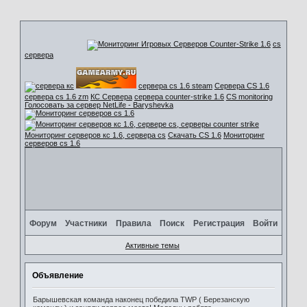
cs
сервера
сервера cs 1.6 steam
Сервера CS 1.6
сервера cs 1.6 zm
КС Сервера
сервера counter-strike 1.6
CS monitoring
Голосовать за сервер NetLife - Baryshevka
Мониторинг серверов кс 1.6, сервера cs
Скачать CS 1.6
Мониторинг
серверов cs 1.6
Форум
Участники
Правила
Поиск
Регистрация
Войти
Активные темы
Объявление
Барышевская команда наконец победила TWP ( Березанскую