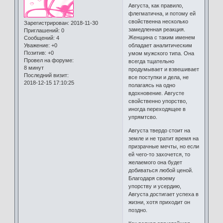
Августа, как правило,
флегматична, и потому ей
свойственна несколько
Зарегистрирован
: 2018-11-30
замедленная реакция.
Приглашений:
0
Женщина с таким именем
Сообщений:
4
Уважение:
+0
обладает аналитическим
Позитив:
+0
умом мужского типа. Она
Провел на форуме:
всегда тщательно
8 минут
продумывает и взвешивает
Последний визит:
все поступки и дела, не
2018-12-15 17:10:25
полагаясь на одно
вдохновение. Августе
свойственно упорство,
иногда переходящее в
упрямтсво.
Августа твердо стоит на
земле и не тратит время на
призрачные мечты, но если
ей чего-то захочется, то
желаемого она будет
добиваться любой ценой.
Благодаря своему
упорству и усердию,
Августа достигает успеха в
жизни, хотя приходит он
поздно.