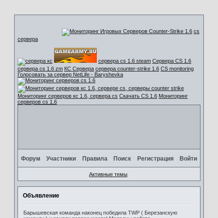
cs
сервера
сервера cs 1.6 steam
Сервера CS 1.6
сервера cs 1.6 zm
КС Сервера
сервера counter-strike 1.6
CS monitoring
Голосовать за сервер NetLife - Baryshevka
Мониторинг серверов кс 1.6, сервера cs
Скачать CS 1.6
Мониторинг
серверов cs 1.6
Форум
Участники
Правила
Поиск
Регистрация
Войти
Активные темы
Объявление
Барышевская команда наконец победила TWP ( Березанскую