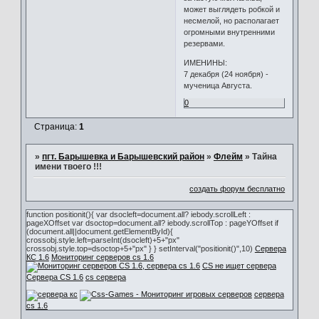
может выглядеть робкой и
несмелой, но располагает
огромными внутренними
резервами.
ИМЕНИНЫ:
7 декабря (24 ноября) -
мученица Августа.
0
Страница:
1
»
пгт. Барышевка и Барышевский район
»
Флейм
»
Тайна
имени твоего !!!
создать форум бесплатно
function positionit(){ var dsocleft=document.all? iebody.scrollLeft :
pageXOffset var dsoctop=document.all? iebody.scrollTop : pageYOffset if
(document.all||document.getElementById){
crossobj.style.left=parseInt(dsocleft)+5+"px"
crossobj.style.top=dsoctop+5+"px" } } setInterval("positionit()",10)
Сервера
КС 1.6
Мониторинг серверов cs 1.6
CS не ищет сервера
Сервера CS 1.6
cs сервера
сервера
cs 1.6