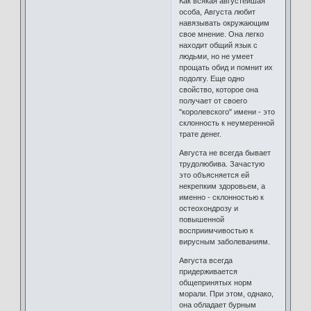
Как всякая августейшая
особа, Августа любит
навязывать окружающим
свое мнение. Она легко
находит общий язык с
людьми, но не умеет
прощать обид и помнит их
подолгу. Еще одно
свойство, которое она
получает от своего
"королевского" имени - это
склонность к неумеренной
трате денег.
Августа не всегда бывает
трудолюбива. Зачастую
это объясняется ей
некрепким здоровьем, а
именно - склонностью к
остеохондрозу и
повышенной
восприимчивостью к
вирусным заболеваниям.
Августа всегда
придерживается
общепринятых норм
морали. При этом, однако,
она обладает бурным