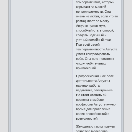
темпераментом, который
скрывает за маской
непроницаемости. Она
очень не любит, если кто-то
разгадывает ее маску.
Августе нужен муж,
способный стать опорой,
создать надежный и
уютный семейный очаг.
При всей своей
темпераментности Августа
умеет контролировать
себя. Она не относится к
числу любительниц
приключений.
Профессиональное поле
деятельности Августы -
научная работа,
педагогика, электроника.
Не стоит ставить ей
препоны в выборе
профессии Августе нужно
время для проявления
своих способностей и
возможностей.
Женщина с таким именем
зачастую молчалива,