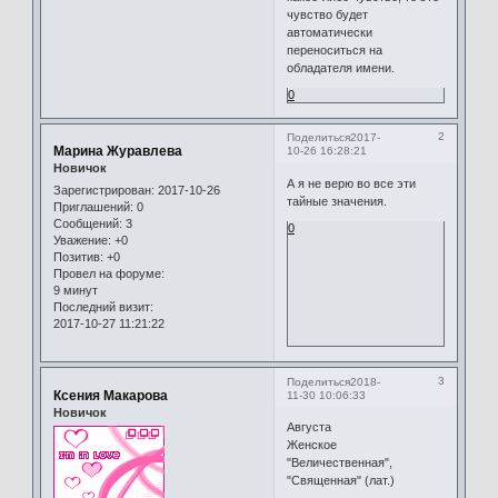
чувство будет
автоматически
переноситься на
обладателя имени.
0
2
Поделиться
2017-
Марина Журавлева
10-26 16:28:21
Новичок
А я не верю во все эти
Зарегистрирован
: 2017-10-26
тайные значения.
Приглашений:
0
Сообщений:
3
0
Уважение:
+0
Позитив:
+0
Провел на форуме:
9 минут
Последний визит:
2017-10-27 11:21:22
3
Поделиться
2018-
Ксения Макарова
11-30 10:06:33
Новичок
Августа
Женское
"Величественная",
"Священная" (лат.)