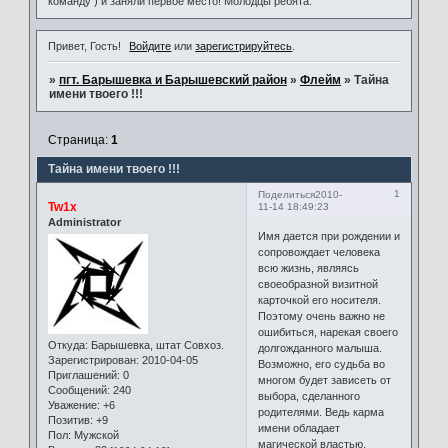
команду ) и заняли первое место! Молодцы ребята.
Привет, Гость!
Войдите
или
зарегистрируйтесь
.
»
пгт. Барышевка и Барышевский район
»
Флейм
»
Тайна
имени твоего !!!
Страница:
1
Тайна имени твоего !!!
1
Поделиться
2010-
Tw1x
11-14 18:49:23
Administrator
Имя дается при рождении и
сопровождает человека
всю жизнь, являясь
своеобразной визитной
карточкой его носителя.
Поэтому очень важно не
ошибиться, нарекая своего
Откуда:
Барышевка, штат Совхоз.
долгожданного малыша.
Зарегистрирован
: 2010-04-05
Возможно, его судьба во
Приглашений:
0
многом будет зависеть от
Сообщений:
240
выбора, сделанного
Уважение:
+6
родителями. Ведь карма
Позитив:
+9
имени обладает
Пол:
Мужской
магической властью,