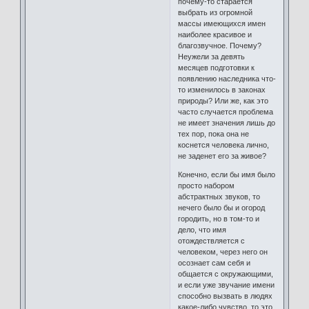
почему-то старается
выбрать из огромной
массы имеющихся имен
наиболее красивое и
благозвучное. Почему?
Неужели за девять
месяцев подготовки к
появлению наследника что-
то изменилось в законах
природы? Или же, как это
часто случается проблема
не имеет значения лишь до
тех пор, пока она не
коснется человека лично,
не заденет его за живое?
Конечно, если бы имя было
просто набором
абстрактных звуков, то
нечего было бы и огород
городить, но в том-то и
дело, что имя
отождествляется с
человеком, через него он
осознает сам себя и
общается с окружающими,
и если уже звучание имени
способно вызвать в людях
какое-либо чувство, то это