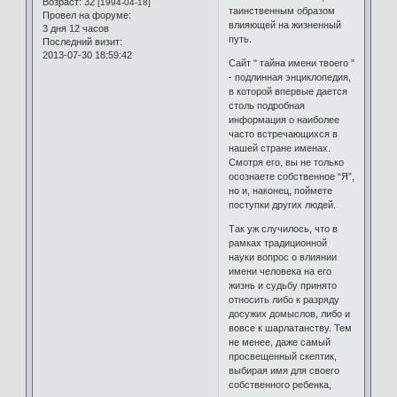
Возраст:
32
[1994-04-18]
таинственным образом
Провел на форуме:
влияющей на жизненный
3 дня 12 часов
путь.
Последний визит:
2013-07-30 18:59:42
Сайт " тайна имени твоего "
- подлинная энциклопедия,
в которой впервые дается
столь подробная
информация о наиболее
часто встречающихся в
нашей стране именах.
Смотря его, вы не только
осознаете собственное “Я”,
но и, наконец, поймете
поступки других людей.
Так уж случилось, что в
рамках традиционной
науки вопрос о влиянии
имени человека на его
жизнь и судьбу принято
относить либо к разряду
досужих домыслов, либо и
вовсе к шарлатанству. Тем
не менее, даже самый
просвещенный скептик,
выбирая имя для своего
собственного ребенка,