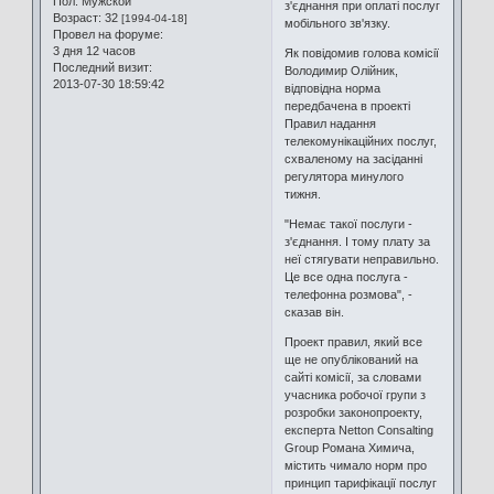
Пол:
Мужской
з'єднання при оплаті послуг
Возраст:
32
[1994-04-18]
мобільного зв'язку.
Провел на форуме:
3 дня 12 часов
Як повідомив голова комісії
Последний визит:
Володимир Олійник,
2013-07-30 18:59:42
відповідна норма
передбачена в проекті
Правил надання
телекомунікаційних послуг,
схваленому на засіданні
регулятора минулого
тижня.
"Немає такої послуги -
з'єднання. І тому плату за
неї стягувати неправильно.
Це все одна послуга -
телефонна розмова", -
сказав він.
Проект правил, який все
ще не опублікований на
сайті комісії, за словами
учасника робочої групи з
розробки законопроекту,
експерта Netton Consalting
Group Романа Химича,
містить чимало норм про
принцип тарифікації послуг