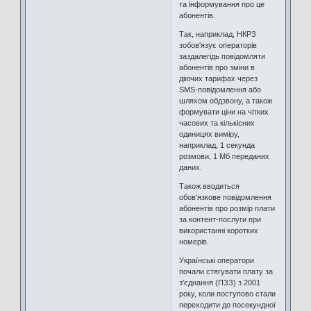
та інформування про це
абонентів.
Так, наприклад, НКРЗ
зобов'язує операторів
заздалегідь повідомляти
абонентів про зміни в
діючих тарифах через
SMS-повідомлення або
шляхом обдзвону, а також
формувати ціни на чітких
часових та кількісних
одиницях виміру,
наприклад, 1 секунда
розмови, 1 Мб переданих
даних.
Також вводиться
обов'язкове повідомлення
абонентів про розмір плати
за контент-послуги при
використанні коротких
номерів.
Українські оператори
почали стягувати плату за
з'єднання (ПЗЗ) з 2001
року, коли поступово стали
переходити до посекундної