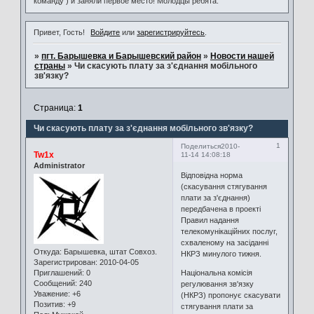
команду ) и заняли первое место! Молодцы ребята.
Привет, Гость!
Войдите
или
зарегистрируйтесь
.
»
пгт. Барышевка и Барышевский район
»
Новости нашей
страны
»
Чи скасують плату за з'єднання мобільного
зв'язку?
Страница:
1
Чи скасують плату за з'єднання мобільного зв'язку?
1
Поделиться
2010-
Tw1x
11-14 14:08:18
Administrator
Відповідна норма
(скасування стягування
плати за з'єднання)
передбачена в проекті
Правил надання
телекомунікаційних послуг,
схваленому на засіданні
Откуда:
Барышевка, штат Совхоз.
НКРЗ минулого тижня.
Зарегистрирован
: 2010-04-05
Національна комісія
Приглашений:
0
Сообщений:
240
регулювання зв'язку
Уважение:
+6
(НКРЗ) пропонує скасувати
Позитив:
+9
стягування плати за