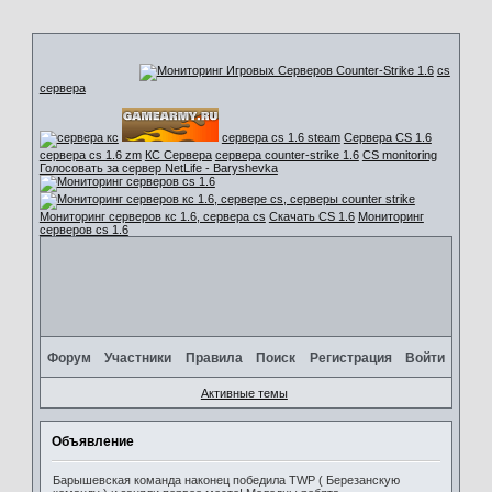
cs
сервера
сервера cs 1.6 steam
Сервера CS 1.6
сервера cs 1.6 zm
КС Сервера
сервера counter-strike 1.6
CS monitoring
Голосовать за сервер NetLife - Baryshevka
Мониторинг серверов кс 1.6, сервера cs
Скачать CS 1.6
Мониторинг
серверов cs 1.6
Форум
Участники
Правила
Поиск
Регистрация
Войти
Активные темы
Объявление
Барышевская команда наконец победила TWP ( Березанскую