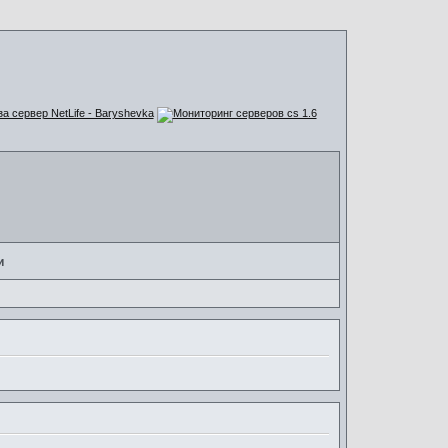
за сервер NetLife - Baryshevka
и