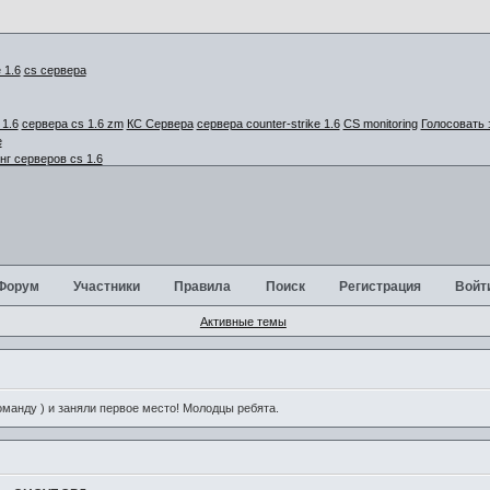
cs сервера
1.6
сервера cs 1.6 zm
КС Сервера
сервера counter-strike 1.6
CS monitoring
Голосовать 
г серверов cs 1.6
Форум
Участники
Правила
Поиск
Регистрация
Войт
Активные темы
анду ) и заняли первое место! Молодцы ребята.