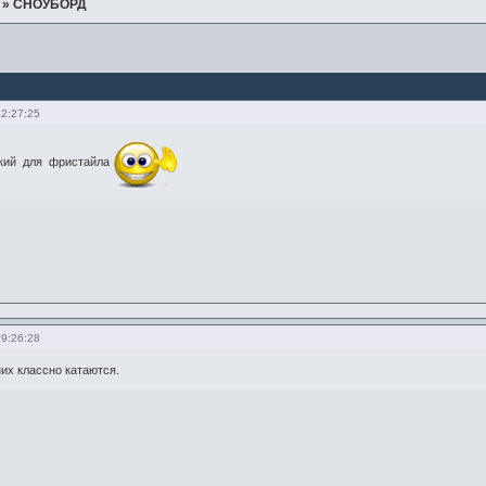
»
СНОУБОРД
22:27:25
кий для фристайла
09:26:28
них классно катаются.