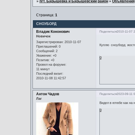
»
пгт. Барышевка и Барышевский район
»
Объявления
Страница:
1
СНОУБОРД
Владик Кононович
Поделиться
2010-11-07 
Новичок
Зарегистрирован
: 2010-11-07
Куплю сноуборд жост
Приглашений:
0
Сообщений:
2
Уважение:
+0
0
Позитив:
+0
Провел на форуме:
11 минут
Последний визит:
2010-11-08 11:42:57
Антон Чадов
Поделиться
2023-09-11 
Лаг
Видел в ютюбе как на 
0