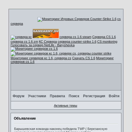
cs
сервера
сервера cs 1.6 steam
Сервера CS 1.6
сервера cs 1.6 zm
КС Сервера
сервера counter-strike 1.6
CS monitoring
Голосовать за сервер NetLife - Baryshevka
Мониторинг серверов кс 1.6, сервера cs
Скачать CS 1.6
Мониторинг
серверов cs 1.6
Форум
Участники
Правила
Поиск
Регистрация
Войти
Активные темы
Объявление
Барышевская команда наконец победила TWP ( Березанскую