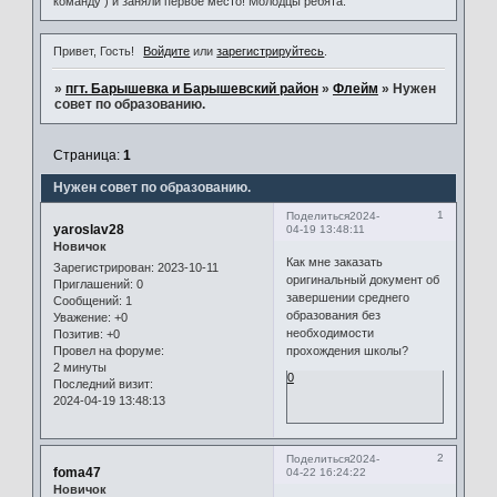
команду ) и заняли первое место! Молодцы ребята.
Привет, Гость!
Войдите
или
зарегистрируйтесь
.
»
пгт. Барышевка и Барышевский район
»
Флейм
»
Нужен
совет по образованию.
Страница:
1
Нужен совет по образованию.
1
Поделиться
2024-
yaroslav28
04-19 13:48:11
Новичок
Как мне заказать
Зарегистрирован
: 2023-10-11
оригинальный документ об
Приглашений:
0
завершении среднего
Сообщений:
1
образования без
Уважение:
+0
необходимости
Позитив:
+0
прохождения школы?
Провел на форуме:
2 минуты
0
Последний визит:
2024-04-19 13:48:13
2
Поделиться
2024-
foma47
04-22 16:24:22
Новичок