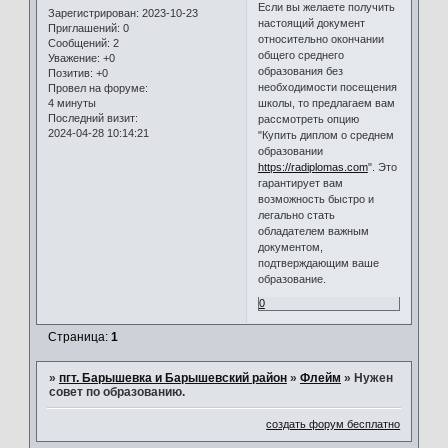
Если вы желаете получить
Зарегистрирован
: 2023-10-23
настоящий документ
Приглашений:
0
относительно окончании
Сообщений:
2
общего среднего
Уважение:
+0
образования без
Позитив:
+0
необходимости посещения
Провел на форуме:
4 минуты
школы, то предлагаем вам
Последний визит:
рассмотреть опцию
2024-04-28 10:14:21
"Купить диплом о среднем
образовании
https://radiplomas.com
". Это
гарантирует вам
возможность быстро и
легально стать
обладателем важным
документом,
подтверждающим ваше
образование.
0
Страница:
1
»
пгт. Барышевка и Барышевский район
»
Флейм
»
Нужен
совет по образованию.
создать форум бесплатно