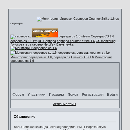
cs
сервера
сервера cs 1.6 steam
Сервера CS 1.6
сервера cs 1.6 zm
КС Сервера
сервера counter-strike 1.6
CS monitoring
Голосовать за сервер NetLife - Baryshevka
Мониторинг серверов кс 1.6, сервера cs
Скачать CS 1.6
Мониторинг
серверов cs 1.6
Форум
Участники
Правила
Поиск
Регистрация
Войти
Активные темы
Объявление
Барышевская команда наконец победила TWP ( Березанскую