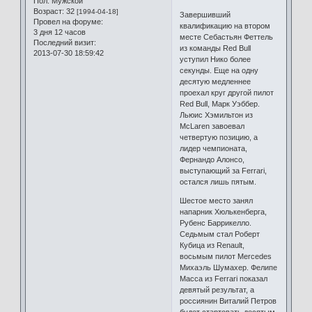
Пол:
Мужской
Возраст:
32
[1994-04-18]
Завершивший
Провел на форуме:
квалификацию на втором
3 дня 12 часов
месте Себастьян Феттель
Последний визит:
из команды Red Bull
2013-07-30 18:59:42
уступил Нико более
секунды. Еще на одну
десятую медленнее
проехал круг другой пилот
Red Bull, Марк Уэббер.
Льюис Хэмильтон из
McLaren завоевал
четвертую позицию, а
лидер чемпионата,
Фернандо Алонсо,
выступающий за Ferrari,
остался лишь пятым.
Шестое место занял
напарник Хюлькенберга,
Рубенс Баррикелло.
Седьмым стал Роберт
Кубица из Renault,
восьмым пилот Mercedes
Михаэль Шумахер. Фелипе
Масса из Ferrari показал
девятый результат, а
россиянин Виталий Петров
будет стартовать десятым.