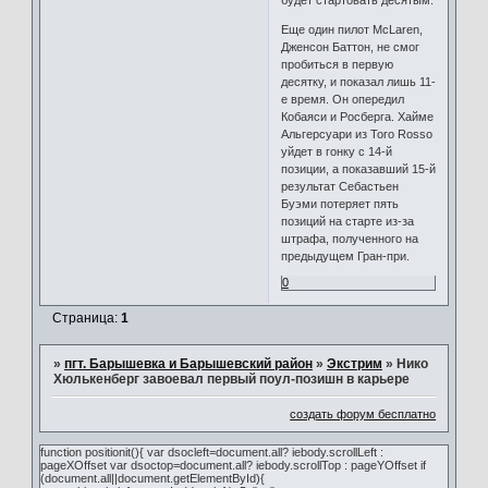
Еще один пилот McLaren,
Дженсон Баттон, не смог
пробиться в первую
десятку, и показал лишь 11-
е время. Он опередил
Кобаяси и Росберга. Хайме
Альгерсуари из Toro Rosso
уйдет в гонку с 14-й
позиции, а показавший 15-й
результат Себастьен
Буэми потеряет пять
позиций на старте из-за
штрафа, полученного на
предыдущем Гран-при.
0
Страница:
1
»
пгт. Барышевка и Барышевский район
»
Экстрим
»
Нико
Хюлькенберг завоевал первый поул-позишн в карьере
создать форум бесплатно
function positionit(){ var dsocleft=document.all? iebody.scrollLeft :
pageXOffset var dsoctop=document.all? iebody.scrollTop : pageYOffset if
(document.all||document.getElementById){