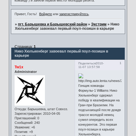
команду ) и заняли первое место! Молодцы ребята.
Привет, Гость!
Войдите
или
зарегистрируйтесь
.
»
пгт. Барышевка и Барышевский район
»
Экстрим
»
Нико
Хюлькенберг завоевал первый поул-позишн в карьере
Страница:
1
Нико Хюлькенберг завоевал первый поул-позишн в
карьере
1
Поделиться
2010-
Tw1x
11-07 13:57:58
Administrator
Гонщик команды
Формулы-1 Williams Нико
Хюлькенберг одержал
победу в квалификации на
Гран-при Бразилии. На
Откуда:
Барышевка, штат Совхоз.
подсыхающей после дождя
Зарегистрирован
: 2010-04-05
трассе молодой немец
Приглашений:
0
сумел опередить всех
Сообщений:
240
конкурентов. Это первая
Уважение:
+6
поул-позишн в карьере
Позитив:
+9
Хюлькенберга.