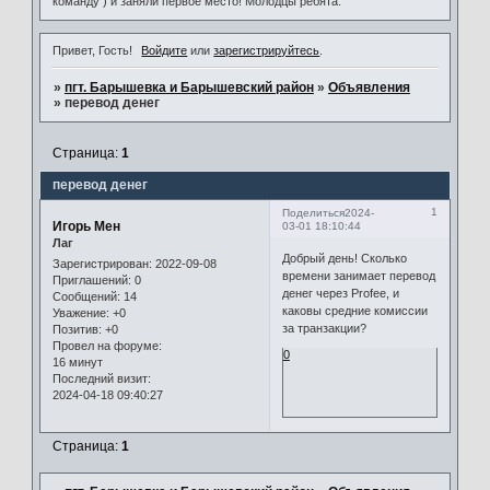
команду ) и заняли первое место! Молодцы ребята.
Привет, Гость!
Войдите
или
зарегистрируйтесь
.
»
пгт. Барышевка и Барышевский район
»
Объявления
»
перевод денег
Страница:
1
перевод денег
1
Поделиться
2024-
Игорь Мен
03-01 18:10:44
Лаг
Добрый день! Сколько
Зарегистрирован
: 2022-09-08
времени занимает перевод
Приглашений:
0
денег через Profee, и
Сообщений:
14
каковы средние комиссии
Уважение:
+0
за транзакции?
Позитив:
+0
Провел на форуме:
0
16 минут
Последний визит:
2024-04-18 09:40:27
Страница:
1