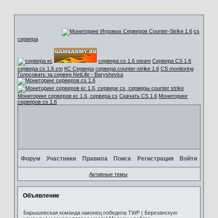
cs
сервера
сервера cs 1.6 steam
Сервера CS 1.6
сервера cs 1.6 zm
КС Сервера
сервера counter-strike 1.6
CS monitoring
Голосовать за сервер NetLife - Baryshevka
Мониторинг серверов кс 1.6, сервера cs
Скачать CS 1.6
Мониторинг
серверов cs 1.6
Форум
Участники
Правила
Поиск
Регистрация
Войти
Активные темы
Объявление
Барышевская команда наконец победила TWP ( Березанскую