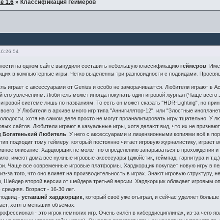
e 1.6
»
Классификация геймеров
16:26:54
ности на одном сайте вынудили составить небольшую классификацию
геймеров
. Им
ющих в компьютерные игры. Чётко выделенны три разновидности с подвидами. Просвящай
ь играет с аксессуарами от Genius и особо не заморачивается. Любители играют в Ac
й его увлечениям. Любитель может иногда покупать один игровой журнал (Чаще всего э
 игровой системе лишь по названиям. То есть он может сказать "HDR-Lighting", но при
всего. У Любителя в архиве много игр типа "Аннигилятор-12", или "Злостные иноплан
лодости, хотя на самом деле просто не могут проанализировать игру тщательно. У л
овых сайтов. Любители играют в казуальные игры, хотя делают вид, что их не признают
д
Богатенький Любитель
. У него с аксессуарами и лицензионными копиями всё в по
тип подходит тому геймеру, который постоянно читает игровую журналистику, играет 
ивное описание. Хардкорщик не может по определению запарываться в прохождении и 
ило, имеют дома все нужные игровые аксессуары (джойстик, геймпад, гарнитура и т.д.
ри. Чаще все современные игровые платформы. Хардкорщик покупает новую игру в пер
з-за того, что оно влияет на производительность в играх. Знают игровую структуру,
, Шейдер второй версии от шейдера третьей версии. Хардкорщик обладает игровым оп
средняя. Возраст - 16-30 лет.
одвид -
уставший хардкорщик,
который своё уже отыграл, и сейчас уделяет больше 
ает, хотя в меньших объёмах.
офессионал - это игрок немногих игр. Очень силён в кибердисциплинах, из-за чего я