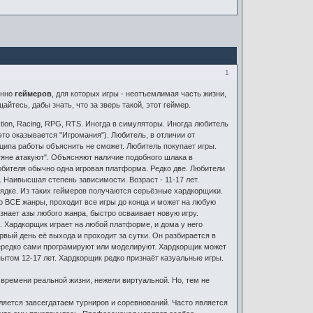
1
енно
геймеров
, для которых игры - неотъемлимая часть жизни,
тесь, дабы знать, что за зверь такой, этот геймер.
tion, Racing, RPG, RTS. Иногда в симуляторы. Иногда любитель
то оказывается "Игромания"). Любитель, в отличии от
нципа работы объяснить не сможет. Любитель покупает игры.
етяне атакуют". Объясняют наличие подобного шлака в
юбителя обычно одна игровая платформа. Редко две. Любители
. Наивысшая степень зависимости. Возраст - 11-17 лет.
рядке. Из таких геймеров получаются серьёзные хардкорщики.
во ВСЕ жанры, проходит все игры до конца и может на любую
знает азы любого жанра, быстро осваивает новую игру.
). Хардкорщик играет на любой платформе, и дома у него
вый день её выхода и проходит за сутки. Он разбирается в
 нередко сами програмируют или моделируют. Хардкорщик может
ытом 12-17 лет. Хардкорщик редко признаёт казуальные игры.
времени реальной жизни, нежели виртуальной. Но, тем не
вляется завсегдатаем турниров и соревнований. Часто является