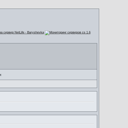
за сервер NetLife - Baryshevka
и