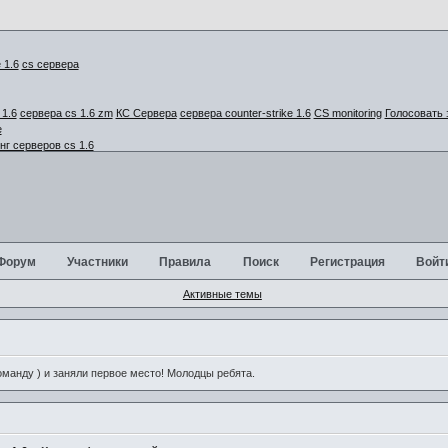
cs сервера
1.6
сервера cs 1.6 zm
КС Сервера
сервера counter-strike 1.6
CS monitoring
Голосовать 
г серверов cs 1.6
Форум
Участники
Правила
Поиск
Регистрация
Войт
Активные темы
анду ) и заняли первое место! Молодцы ребята.