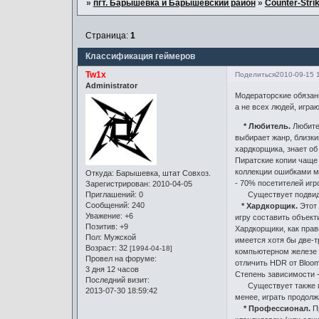
»
пгт. Барышевка и Барышевский район
»
Counter-Strik
Страница:
1
Классификация геймеров
Tw1x
Поделиться
2010-09-15 
Administrator
Модераторские обязан
а не всех людей, игра
* Любитель.
Любител
выбирает жанр, близки
хардкорщика, знает об
Пиратские копии чаще 
коллекции ошибками мо
Откуда:
Барышевка, штат Совхоз.
- 70% посетителей игр
Зарегистрирован
: 2010-04-05
Существует подви
Приглашений:
0
Сообщений:
240
* Хардкорщик.
Этот 
Уважение:
+6
игру составить объект
Позитив:
+9
Хардкорщики, как прав
Пол:
Мужской
имеется хотя бы две-т
Возраст:
32
[1994-04-18]
компьютерном железе и
Провел на форуме:
отличить HDR от Bloom
3 дня 12 часов
Степень зависимости - 
Последний визит:
Существует также п
2013-07-30 18:59:42
менее, играть продолж
* Профессионал.
Пр