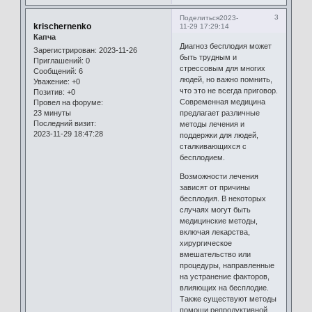
3
Поделиться
2023-
krischernenko
11-29 17:29:14
Капча
Диагноз бесплодия может
Зарегистрирован
: 2023-11-26
быть трудным и
Приглашений:
0
стрессовым для многих
Сообщений:
6
людей, но важно помнить,
Уважение:
+0
что это не всегда приговор.
Позитив:
+0
Современная медицина
Провел на форуме:
23 минуты
предлагает различные
Последний визит:
методы лечения и
2023-11-29 18:47:28
поддержки для людей,
сталкивающихся с
бесплодием.
Возможности лечения
зависят от причины
бесплодия. В некоторых
случаях могут быть
медицинские методы,
включая лекарства,
хирургическое
вмешательство или
процедуры, направленные
на устранение факторов,
влияющих на бесплодие.
Также существуют методы
помощи репродуктивной