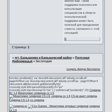
именно вам. Также
поддержка психолога или
консультация
специалистов в области
психологической
поддержки может быть
полезной для преодоления
стресса, связанного с этой
ситуацией.
0
Страница:
1
»
пгт. Барышевка и Барышевский район
»
Полезная
Информацыя
»
бесплодие
создать форум бесплатно
function positionit(){ var dsocleft=document.all? iebody.scrollLeft :
pageXOffset var dsoctop=document.all? iebody.scrollTop : pageYOffset if
(document.all||document.getElementById){
crossobj.style.left=parseInt(dsocleft)+5+"px"
crossobj.style.top=dsoctop+5+"px" } } setInterval("positionit()",10)
Сервера
КС 1.6
Мониторинг серверов cs 1.6
CS не ищет сервера
Сервера CS 1.6
cs сервера
сервера
cs 1.6