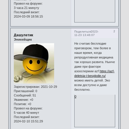
Провел на форуме:
3 часа 21 минуту
Последний визит:
2024-03-09 18:56:15
2
Поделиться
2023-
Дашулетик
11-23 13:46:07
Эникейщик
Не считаю бесплодие
приговором, тем более в
наше время, когда
репродуктивная медицина
так хорошо развита. Нынче
даже при факторе
азооспермии azf
https://azf-
deletsia-i-besplodie.ru/
можно иметь детей. Эко
всем доступно и даже
Зарегистрирован
: 2021-10-29
бесплатно.
Приглашений:
0
Сообщений:
51
0
Уважение:
+0
Позитив:
+0
Провел на форуме:
5 часов 40 минут
Последний визит:
2024-02-10 15:51:29