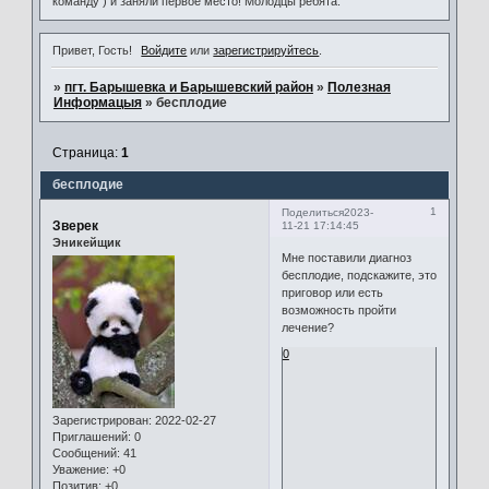
команду ) и заняли первое место! Молодцы ребята.
Привет, Гость!
Войдите
или
зарегистрируйтесь
.
»
пгт. Барышевка и Барышевский район
»
Полезная
Информацыя
»
бесплодие
Страница:
1
бесплодие
1
Поделиться
2023-
Зверек
11-21 17:14:45
Эникейщик
Мне поставили диагноз
бесплодие, подскажите, это
приговор или есть
возможность пройти
лечение?
0
Зарегистрирован
: 2022-02-27
Приглашений:
0
Сообщений:
41
Уважение:
+0
Позитив:
+0