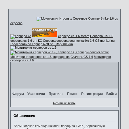
cs
сервера
сервера cs 1.6 steam
Сервера CS 1.6
сервера cs 1.6 zm
КС Сервера
сервера counter-strike 1.6
CS monitoring
Голосовать за сервер NetLife - Baryshevka
Мониторинг серверов кс 1.6, сервера cs
Скачать CS 1.6
Мониторинг
серверов cs 1.6
Форум
Участники
Правила
Поиск
Регистрация
Войти
Активные темы
Объявление
Барышевская команда наконец победила TWP ( Березанскую