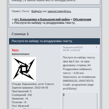
команду ) и заняли первое место! Молодцы ребята.
Привет, Гость!
Войдите
или
зарегистрируйтесь
.
»
пгт. Барышевка и Барышевский район
»
Объявления
»
Послуги по набору та роздруковка тексту.
Страница:
1
Послуги по набору та роздруковка тексту.
1
Поделиться
2010-
Tw1x
08-30 13:53:02
Administrator
Послуги по набору тексту.
Ціна від 5 грн. за одну
друковану сторінку А4.
Роздруковка набраного
тексту – 0,50 коп.
Звертатись за телефоном:
0988383225, 0930730375.
Откуда:
Барышевка, штат Совхоз.
Скайп: programmist (login
Зарегистрирован
: 2010-04-05
pro100zloy)
Приглашений:
0
0
Сообщений:
240
Уважение:
+6
Позитив:
+9
Пол:
Мужской