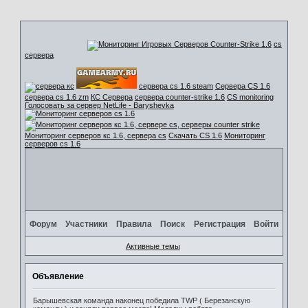
cs
сервера
сервера cs 1.6 steam
Сервера CS 1.6
сервера cs 1.6 zm
КС Сервера
сервера counter-strike 1.6
CS monitoring
Голосовать за сервер NetLife - Baryshevka
Мониторинг серверов кс 1.6, сервера cs
Скачать CS 1.6
Мониторинг
серверов cs 1.6
Форум
Участники
Правила
Поиск
Регистрация
Войти
Активные темы
Объявление
Барышевская команда наконец победила TWP ( Березанскую