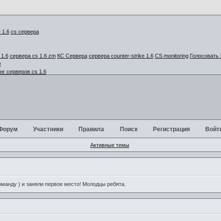
cs сервера
1.6
сервера cs 1.6 zm
КС Сервера
сервера counter-strike 1.6
CS monitoring
Голосовать 
г серверов cs 1.6
Форум
Участники
Правила
Поиск
Регистрация
Войт
Активные темы
анду ) и заняли первое место! Молодцы ребята.