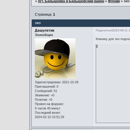
»
пгт. Барышевка и Барышевский район
»
Флейм
»
эко
Страница:
1
эко
Дашулетик
Поделиться
2023-09-11 
Эникейщик
Клинику для эко подск
0
Зарегистрирован
: 2021-10-29
Приглашений:
0
Сообщений:
51
Уважение:
+0
Позитив:
+0
Провел на форуме:
5 часов 40 минут
Последний визит:
2024-02-10 15:51:29