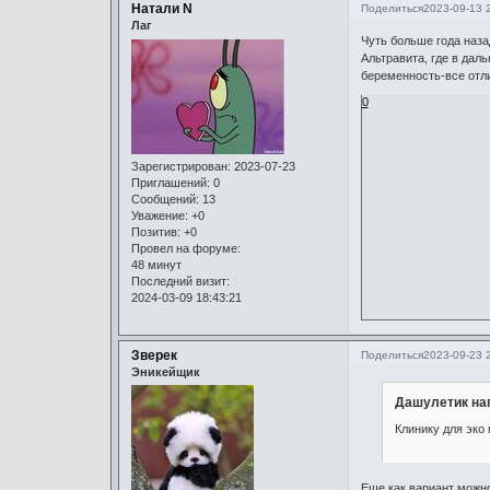
Натали N
Поделиться
2023-09-13 
Лаг
Чуть больше года наза
Альтравита, где в да
беременность-все отл
0
Зарегистрирован
: 2023-07-23
Приглашений:
0
Сообщений:
13
Уважение:
+0
Позитив:
+0
Провел на форуме:
48 минут
Последний визит:
2024-03-09 18:43:21
Зверек
Поделиться
2023-09-23 
Эникейщик
Дашулетик нап
Клинику для эко
Еще как вариант можно