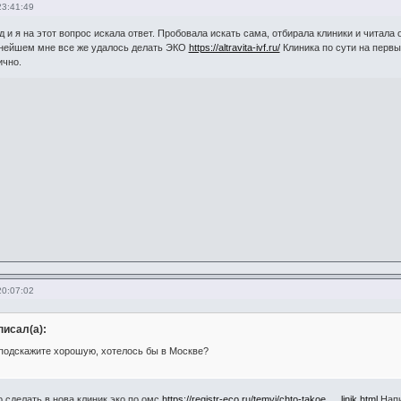
23:41:49
д и я на этот вопрос искала ответ. Пробовала искать сама, отбирала клиники и читал
льнейшем мне все же удалось делать ЭКО
https://altravita-ivf.ru/
Клиника по сути на первых
ично.
20:07:02
исал(а):
 подскажите хорошую, хотелось бы в Москве?
 сделать в нова клиник эко по омс
https://registr-eco.ru/temyi/chto-takoe … linik.html
Напи