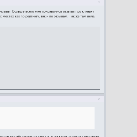
2
а отзывы. Больше всего мне понравились отзывы про клинику
 местах как по рейтингу, так и по отзывам. Так же там вела
3
шите на сайт клиники и спросите, на каких условиях они могут