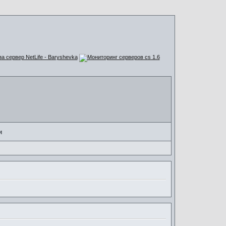
за сервер NetLife - Baryshevka
и