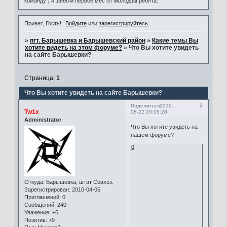
команду ) и заняли первое место! Молодцы ребята.
Привет, Гость!
Войдите
или
зарегистрируйтесь
.
»
пгт. Барышевка и Барышевский район
»
Какие темы Вы
хотите видеть на этом форуме?
»
Что Вы хотите увидеть
на сайте Барышевки?
Страница:
1
Что Вы хотите увидеть на сайте Барышевки?
1
Поделиться
2010-
Tw1x
08-22 20:05:28
Administrator
Что Вы хотите увидеть на
нашем форуме?
0
Откуда:
Барышевка, штат Совхоз.
Зарегистрирован
: 2010-04-05
Приглашений:
0
Сообщений:
240
Уважение:
+6
Позитив:
+9