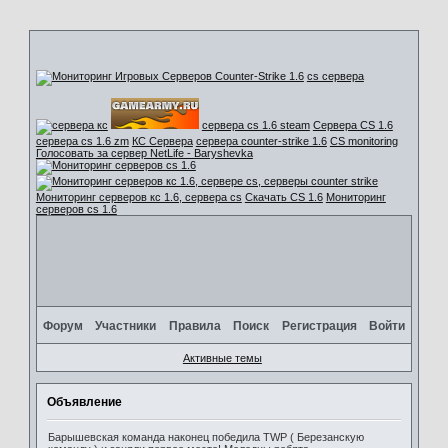
cs сервера
сервера cs 1.6 steam
Сервера CS 1.6
сервера cs 1.6 zm
КС Сервера
сервера counter-strike 1.6
CS monitoring
Голосовать за сервер NetLife - Baryshevka
Мониторинг серверов кс 1.6, сервера cs
Скачать CS 1.6
Мониторинг
серверов cs 1.6
Форум
Участники
Правила
Поиск
Регистрация
Войти
Активные темы
Объявление
Барышевская команда наконец победила TWP ( Березанскую