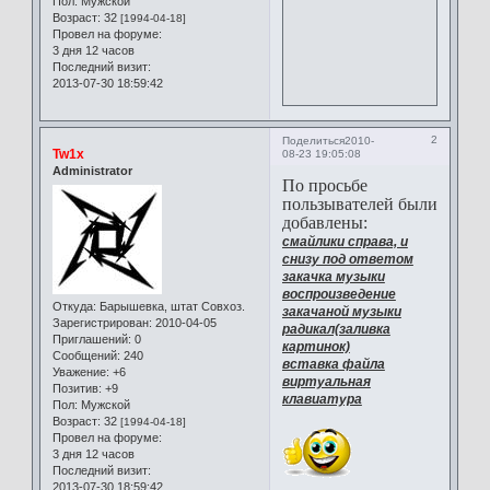
Пол:
Мужской
Возраст:
32
[1994-04-18]
Провел на форуме:
3 дня 12 часов
Последний визит:
2013-07-30 18:59:42
2
Поделиться
2010-
Tw1x
08-23 19:05:08
Administrator
По просьбе
пользывателей были
добавлены:
смайлики справа, и
снизу под ответом
закачка музыки
воспроизведение
Откуда:
Барышевка, штат Совхоз.
закачаной музыки
Зарегистрирован
: 2010-04-05
радикал(заливка
Приглашений:
0
картинок)
Сообщений:
240
вставка файла
Уважение:
+6
виртуальная
Позитив:
+9
клавиатура
Пол:
Мужской
Возраст:
32
[1994-04-18]
Провел на форуме:
3 дня 12 часов
Последний визит:
2013-07-30 18:59:42