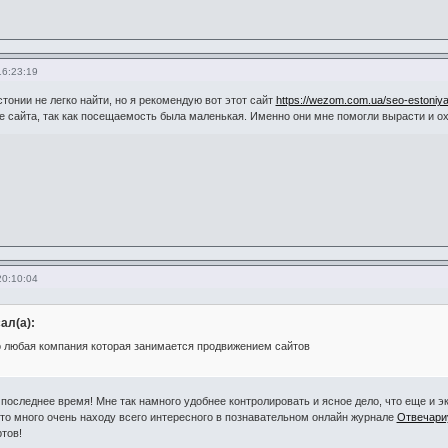
16:23:19
тонии не легко найти, но я рекомендую вот этот сайт
https://wezom.com.ua/seo-estoniy
е сайта, так как посещаемость была маленькая. Именно они мне помогли вырасти и о
20:10:04
ал(а):
 любая компания которая занимается продвижением сайтов
следнее время! Мне так намного удобнее контролировать и ясное дело, что еще и эк
, то много очень находу всего интересного в познавательном онлайн журнале
Отвечари
тов!