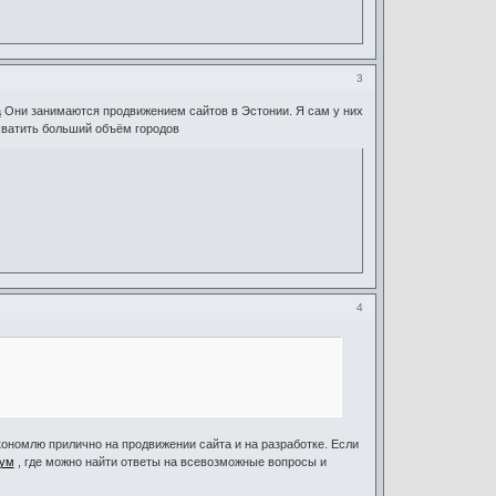
3
a
Они занимаются продвижением сайтов в Эстонии. Я сам у них
хватить больший объём городов
4
ономлю прилично на продвижении сайта и на разработке. Если
ум
, где можно найти ответы на всевозможные вопросы и