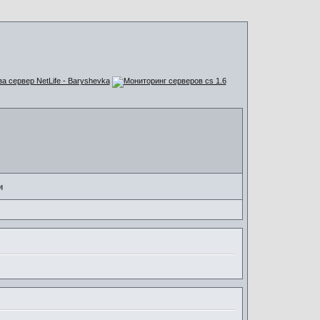
за сервер NetLife - Baryshevka
и