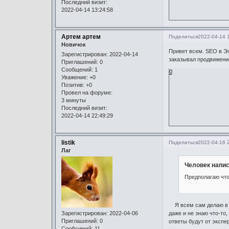
Последний визит:
2022-04-14 13:24:58
Артем артем
Поделиться
2022-04-14 
Новичок
Привет всем. SEO в Эс
Зарегистрирован
: 2022-04-14
заказывал продвижени
Приглашений:
0
Сообщений:
1
0
Уважение:
+0
Позитив:
+0
Провел на форуме:
3 минуты
Последний визит:
2022-04-14 22:49:29
listik
Поделиться
2022-04-16 
Лаг
Человек напис
Предполагаю что
Я всем сам делаю в по
даже и не знаю что-то
Зарегистрирован
: 2022-04-06
Приглашений:
0
ответы будут от экспер
Сообщений:
11