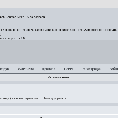
cs сервера
1.6
сервера cs 1.6 zm
КС Сервера
сервера counter-strike 1.6
CS monitoring
Голосовать 
г серверов cs 1.6
Форум
Участники
Правила
Поиск
Регистрация
Войт
Активные темы
анду ) и заняли первое место! Молодцы ребята.