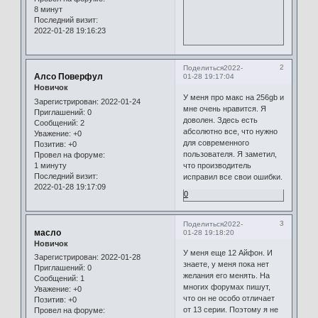
8 минут
Последний визит:
2022-01-28 19:16:23
2
Поделиться
2022-
Алсо Поверфул
01-28 19:17:04
Новичок
У меня про макс на 256gb и
Зарегистрирован
: 2022-01-24
мне очень нравится. Я
Приглашений:
0
доволен. Здесь есть
Сообщений:
2
абсолютно все, что нужно
Уважение:
+0
для современного
Позитив:
+0
пользователя. Я заметил,
Провел на форуме:
1 минуту
что производитель
Последний визит:
исправил все свои ошибки.
2022-01-28 19:17:09
0
3
Поделиться
2022-
масло
01-28 19:18:20
Новичок
У меня еще 12 Айфон. И
Зарегистрирован
: 2022-01-28
знаете, у меня пока нет
Приглашений:
0
желания его менять. На
Сообщений:
1
многих форумах пишут,
Уважение:
+0
что он не особо отличает
Позитив:
+0
от 13 серии. Поэтому я не
Провел на форуме: