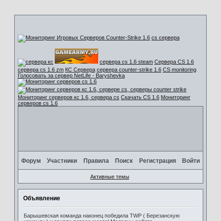
cs сервера
сервера cs 1.6 steam
Сервера CS 1.6
сервера cs 1.6 zm
КС Сервера
сервера counter-strike 1.6
CS monitoring
Голосовать за сервер NetLife - Baryshevka
Мониторинг серверов кс 1.6, сервера cs
Скачать CS 1.6
Мониторинг
серверов cs 1.6
Форум
Участники
Правила
Поиск
Регистрация
Войти
Активные темы
Объявление
Барышевская команда наконец победила TWP ( Березанскую