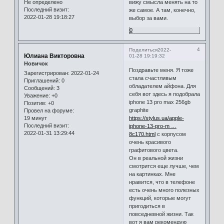
Не определено
вижу смысла менять на то
Последний визит:
же самое. А там, конечно,
2022-01-28 19:18:27
выбор за вами.
0
4
Поделиться
2022-
Юлиана Викторовна
01-28 19:19:32
Новичок
Поздравьте меня. Я тоже
Зарегистрирован
: 2022-01-24
стала счастливым
Приглашений:
0
обладателем айфона. Для
Сообщений:
3
себя вот здесь я подобрала
Уважение:
+0
iphone 13 pro max 256gb
Позитив:
+0
graphite
Провел на форуме:
19 минут
https://stylus.ua/apple-
Последний визит:
iphone-13-pro-m …
2022-01-31 13:29:44
8c170.html
с корпусом
очень красивого
графитового цвета.
Он в реальной жизни
смотрится еще лучше, чем
на картинках. Мне
нравится, что в телефоне
есть очень много полезных
функций, которые могут
пригодиться в
повседневной жизни. Так
вот я вам рекомендую