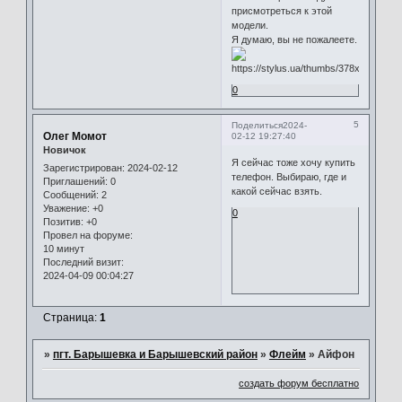
присмотреться к этой
модели.
Я думаю, вы не пожалеете.
0
5
Поделиться
2024-
Олег Момот
02-12 19:27:40
Новичок
Я сейчас тоже хочу купить
Зарегистрирован
: 2024-02-12
телефон. Выбираю, где и
Приглашений:
0
какой сейчас взять.
Сообщений:
2
Уважение:
+0
0
Позитив:
+0
Провел на форуме:
10 минут
Последний визит:
2024-04-09 00:04:27
Страница:
1
»
пгт. Барышевка и Барышевский район
»
Флейм
»
Айфон
создать форум бесплатно