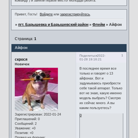
команду ) и заняли первое место! Молодцы ребята.
Привет, Гость!
Войдите
или
зарегистрируйтесь
.
»
пгт. Барышевка и Барышевский район
»
Флейм
»
Айфон
Страница:
1
Айфон
1
Поделиться
2022-
скрося
01-28 19:16:21
Новичок
В последнее время все
только и говорят о 13
айфонах. Вот и
задумываюсь приобрести
себе такой аппарат. Только
вот не знаю, какую именно
модель выбрать? Смотрю
их сейчас много. А вы
каким пользуетесь?
Зарегистрирован
: 2022-01-24
0
Приглашений:
0
Сообщений:
2
Уважение:
+0
Позитив:
+0
Провел на форуме: