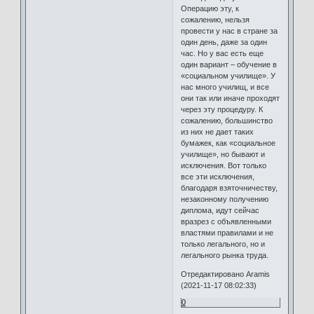
Операцию эту, к
сожалению, нельзя
провести у нас в стране за
один день, даже за один
час. Но у вас есть еще
один вариант – обучение в
«социальном училище». У
нас много училищ, и все
они так или иначе проходят
через эту процедуру. К
сожалению, большинство
из них не дает таких
бумажек, как «социальное
училище», но бывают и
исключения. Вот только
все эти исключения,
благодаря взяточничеству,
незаконному получению
диплома, идут сейчас
вразрез с объявленными
властями правилами и не
только легального, но и
легального рынка труда.
Отредактировано Aramis
(2021-11-17 08:02:33)
0