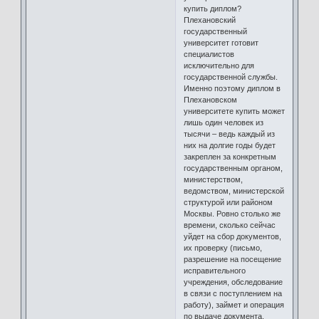
купить диплом?
Плехановский
государственный
университет готовит
специалистов
исключительно для
государственной службы.
Именно поэтому диплом в
Плехановском
университете купить может
лишь один человек из
тысячи – ведь каждый из
них на долгие годы будет
закреплен за конкретным
государственным органом,
министерством,
ведомством, министерской
структурой или районом
Москвы. Ровно столько же
времени, сколько сейчас
уйдет на сбор документов,
их проверку (письмо,
разрешение на посещение
исправительного
учреждения, обследование
в связи с поступлением на
работу), займет и операция
по выдаче документа.