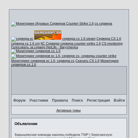
cs сервера
сервера cs 1.6 steam
Сервера CS 1.6
сервера cs 1.6 zm
КС Сервера
сервера counter-strike 1.6
CS monitoring
Голосовать за сервер NetLife - Baryshevka
Мониторинг серверов кс 1.6, сервера cs
Скачать CS 1.6
Мониторинг
серверов cs 1.6
Форум
Участники
Правила
Поиск
Регистрация
Войти
Активные темы
Объявление
Барышевская команда наконец победила TWP ( Березанскую