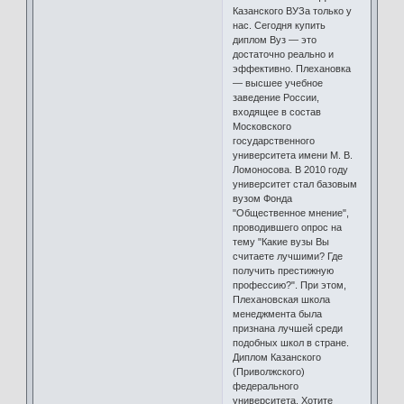
Казанского ВУЗа только у
нас. Сегодня купить
диплом Вуз — это
достаточно реально и
эффективно. Плехановка
— высшее учебное
заведение России,
входящее в состав
Московского
государственного
университета имени М. В.
Ломоносова. В 2010 году
университет стал базовым
вузом Фонда
"Общественное мнение",
проводившего опрос на
тему "Какие вузы Вы
считаете лучшими? Где
получить престижную
профессию?". При этом,
Плехановская школа
менеджмента была
признана лучшей среди
подобных школ в стране.
Диплом Казанского
(Приволжского)
федерального
университета. Хотите