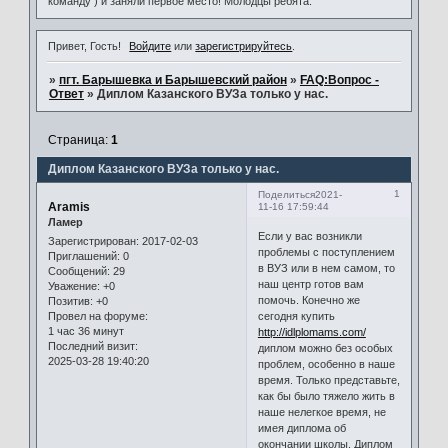
команду ) и заняли первое место! Молодцы ребята.
Привет, Гость!
Войдите
или
зарегистрируйтесь
.
»
пгт. Барышевка и Барышевский район
»
FAQ:Вопрос -
Ответ
»
Диплом Казанского ВУЗа только у нас.
Страница:
1
Диплом Казанского ВУЗа только у нас.
1
Поделиться
2021-
Aramis
11-16 17:59:44
Ламер
Если у вас возникли
Зарегистрирован
: 2017-02-03
проблемы с поступлением
Приглашений:
0
в ВУЗ или в нем самом, то
Сообщений:
29
наш центр готов вам
Уважение:
+0
помочь. Конечно же
Позитив:
+0
сегодня купить
Провел на форуме:
1 час 36 минут
http://idlplomams.com/
Последний визит:
диплом можно без особых
2025-03-28 19:40:20
проблем, особенно в наше
время. Только представьте,
как бы было тяжело жить в
наше нелегкое время, не
имея диплома об
окончании школы. Диплом