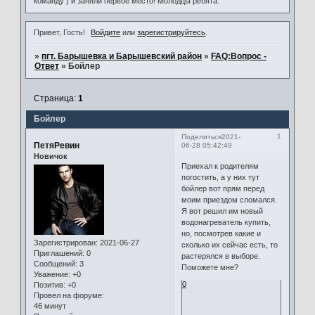
команду ) и заняли первое место! Молодцы ребята.
Привет, Гость!
Войдите
или
зарегистрируйтесь
.
»
пгт. Барышевка и Барышевский район
»
FAQ:Вопрос -
Ответ
»
Бойлер
Страница:
1
Бойлер
1
Поделиться
2021-
ПетяРевин
06-28 05:42:49
Новичок
Приехал к родителям
погостить, а у них тут
бойлер вот прям перед
моим приездом сломался.
Я вот решил им новый
водонагреватель купить,
но, посмотрев какие и
Зарегистрирован
: 2021-06-27
сколько их сейчас есть, то
Приглашений:
0
растерялся в выборе.
Сообщений:
3
Поможете мне?
Уважение:
+0
0
Позитив:
+0
Провел на форуме:
46 минут