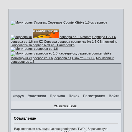
cs сервера
сервера cs 1.6 steam
Сервера CS 1.6
сервера cs 1.6 zm
КС Сервера
сервера counter-strike 1.6
CS monitoring
Голосовать за сервер NetLife - Baryshevka
Мониторинг серверов кс 1.6, сервера cs
Скачать CS 1.6
Мониторинг
серверов cs 1.6
Форум
Участники
Правила
Поиск
Регистрация
Войти
Активные темы
Объявление
Барышевская команда наконец победила TWP ( Березанскую