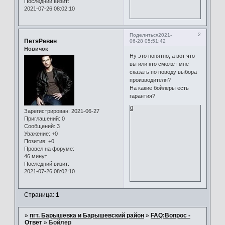
Последний визит:
2021-07-26 08:02:10
2
Поделиться
2021-
ПетяРевин
06-28 05:51:42
Новичок
Ну это понятно, а вот что
вы или кто сможет мне
сказать по поводу выбора
производителя?
На какие бойлеры есть
гарантия?
0
Зарегистрирован
: 2021-06-27
Приглашений:
0
Сообщений:
3
Уважение:
+0
Позитив:
+0
Провел на форуме:
46 минут
Последний визит:
2021-07-26 08:02:10
Страница:
1
»
пгт. Барышевка и Барышевский район
»
FAQ:Вопрос -
Ответ
»
Бойлер