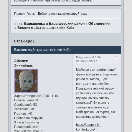
команду ) и заняли первое место! Молодцы ребята.
Привет, Гость!
Войдите
или
зарегистрируйтесь
.
»
пгт. Барышевка и Барышевский район
»
Объявления
»
Виклик майстра сантехніки-Київ
Страница:
1
Виклик майстра сантехніки-Київ
1
Поделиться
2019-
Albanec
06-06 18:55:47
Эникейщик
Майстри сантехніки нашої
фірми приїдуть в будь-який
район М. Києва, щоб
врятувати вас від біди..
Проведуть якісний ремонт,
установку сантехніки або
Зарегистрирован
: 2016-11-10
гідродинамічну чистку
Приглашений:
0
каналізації. Ви можете
Сообщений:
53
завжди звернутися до
Уважение:
+0
майстрів нашої фірми, які
Позитив:
+0
працюють цілодобово!
Провел на форуме:
3 часа 4 минуты
https://santehnik-
Последний визит:
komfort.com/
2025-08-22 08:41:51