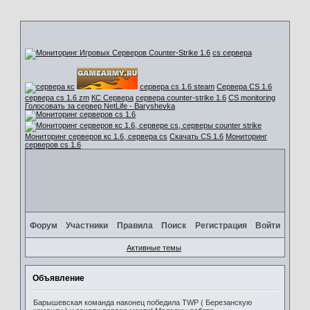
cs сервера
сервера cs 1.6 steam
Сервера CS 1.6
сервера cs 1.6 zm
КС Сервера
сервера counter-strike 1.6
CS monitoring
Голосовать за сервер NetLife - Baryshevka
Мониторинг серверов кс 1.6, сервера cs
Скачать CS 1.6
Мониторинг
серверов cs 1.6
Форум
Участники
Правила
Поиск
Регистрация
Войти
Активные темы
Объявление
Барышевская команда наконец победила TWP ( Березанскую