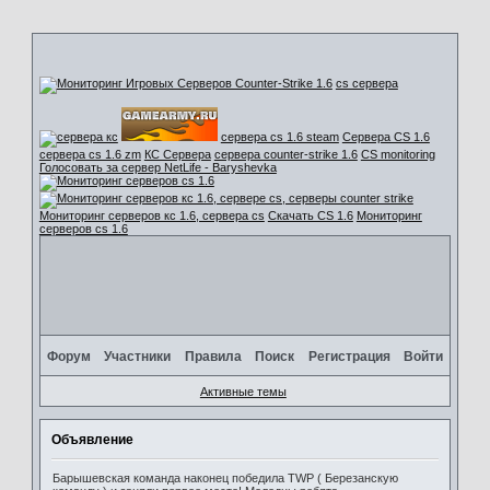
cs сервера
сервера cs 1.6 steam
Сервера CS 1.6
сервера cs 1.6 zm
КС Сервера
сервера counter-strike 1.6
CS monitoring
Голосовать за сервер NetLife - Baryshevka
Мониторинг серверов кс 1.6, сервера cs
Скачать CS 1.6
Мониторинг
серверов cs 1.6
Форум
Участники
Правила
Поиск
Регистрация
Войти
Активные темы
Объявление
Барышевская команда наконец победила TWP ( Березанскую