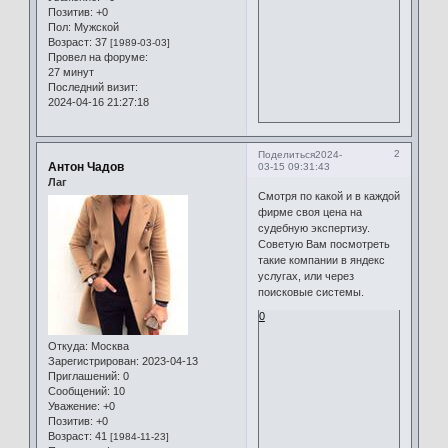
Позитив:
+0
Пол:
Мужской
Возраст:
37
[1989-03-03]
Провел на форуме:
27 минут
Последний визит:
2024-04-16 21:27:18
2
Поделиться
2024-
Антон Чадов
03-15 09:31:43
Лаг
Смотря по какой и в каждой
фирме своя цена на
судебную экспертизу.
Советую Вам посмотреть
такие компании в яндекс
услугах, или через
поисковые системы.
0
Откуда:
Москва
Зарегистрирован
: 2023-04-13
Приглашений:
0
Сообщений:
10
Уважение:
+0
Позитив:
+0
Возраст:
41
[1984-11-23]