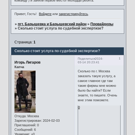
команду ) и заняли первое место! Молодцы ребята.
Привет, Гость!
Войдите
или
зарегистрируйтесь
.
»
пгт. Барышевка и Барышевский район
»
Провайдеры
»
Сколько стоит услуга по судебной экспертизе?
Страница:
1
Сколько стоит услуга по судебной экспертизе?
1
Поделиться
2024-
Игорь Лигаров
03-14 20:23:41
Капча
Сколько по г. Москва
заказать такую услугу, а
самое главное где там
такие фирмы мне можно
было бы найти? Если
знаете, то пишите. Очень
мне этим поможете.
0
Откуда:
Москва
Зарегистрирован
: 2024-02-03
Приглашений:
0
Сообщений:
6
Уважение:
+0