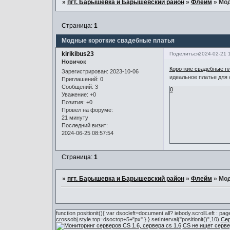
»
пгт. Барышевка и Барышевский район
»
Флейм
»
Мод
Страница:
1
Модные короткие свадебные платья
kirikibus23
Поделиться
2024-02-21 
Новичок
Короткие свадебные п
Зарегистрирован
: 2023-10-06
идеальное платье для 
Приглашений:
0
Сообщений:
3
0
Уважение:
+0
Позитив:
+0
Провел на форуме:
21 минуту
Последний визит:
2024-06-25 08:57:54
Страница:
1
»
пгт. Барышевка и Барышевский район
»
Флейм
»
Мод
function positionit(){ var dsocleft=document.all? iebody.scrollLeft : 
crossobj.style.top=dsoctop+5+"px" } } setInterval("positionit()",10)
Сер
CS не ищет серве