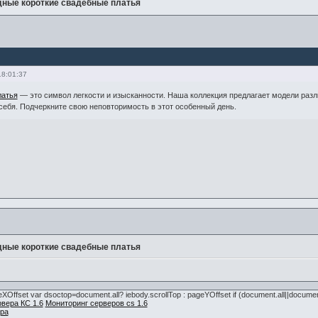
ные короткие свадебные платья
18:01:37
латья
— это символ легкости и изысканности. Наша коллекция предлагает модели разл
себя. Подчеркните свою неповторимость в этот особенный день.
ные короткие свадебные платья
pageXOffset var dsoctop=document.all? iebody.scrollTop : pageYOffset if (document.all||docume
вера КС 1.6
Мониторинг серверов cs 1.6
ра