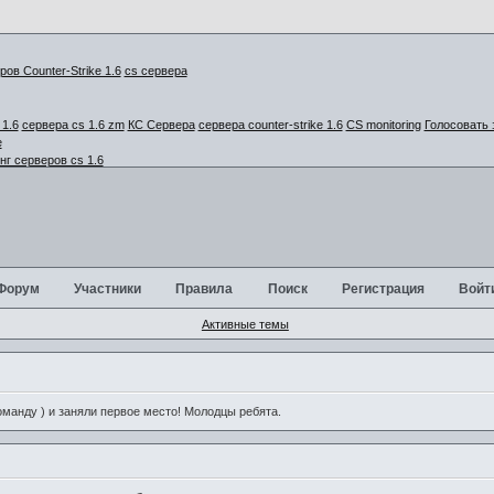
cs сервера
1.6
сервера cs 1.6 zm
КС Сервера
сервера counter-strike 1.6
CS monitoring
Голосовать 
г серверов cs 1.6
Форум
Участники
Правила
Поиск
Регистрация
Войт
Активные темы
анду ) и заняли первое место! Молодцы ребята.