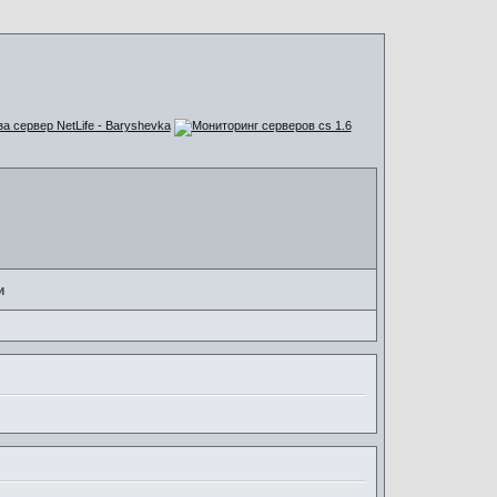
за сервер NetLife - Baryshevka
и