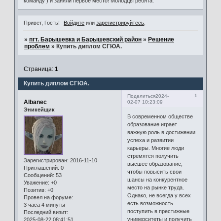
команду ) и заняли первое место! Молодцы ребята.
Привет, Гость!
Войдите
или
зарегистрируйтесь
.
»
пгт. Барышевка и Барышевский район
»
Решение
проблем
»
Купить диплом СГЮА.
Страница:
1
Купить диплом СГЮА.
1
Поделиться
2024-
Albanec
02-07 10:23:09
Эникейщик
В современном обществе
образование играет
важную роль в достижении
успеха и развитии
карьеры. Многие люди
стремятся получить
Зарегистрирован
: 2016-11-10
высшее образование,
Приглашений:
0
чтобы повысить свои
Сообщений:
53
шансы на конкурентное
Уважение:
+0
место на рынке труда.
Позитив:
+0
Однако, не всегда у всех
Провел на форуме:
есть возможность
3 часа 4 минуты
поступить в престижные
Последний визит:
университеты и получить
2025-08-22 08:41:51