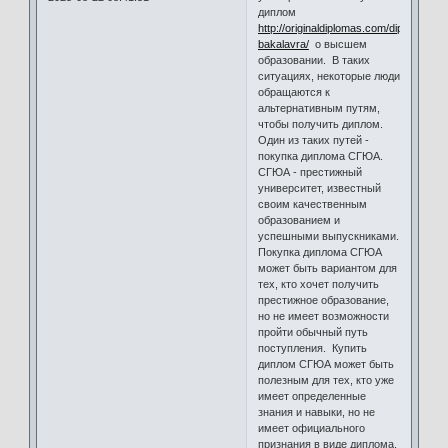
диплом
http://originaldiplomas.com/diplom-
bakalavra/
о высшем
образовании. В таких
ситуациях, некоторые люди
обращаются к
альтернативным путям,
чтобы получить диплом.
Один из таких путей -
покупка диплома СГЮА.
СГЮА - престижный
университет, известный
своим качественным
образованием и
успешными выпускниками.
Покупка диплома СГЮА
может быть вариантом для
тех, кто хочет получить
престижное образование,
но не имеет возможности
пройти обычный путь
поступления. Купить
диплом СГЮА может быть
полезным для тех, кто уже
имеет определенные
знания и навыки, но не
имеет официального
признания в виде диплома.