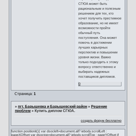
СГЮА может быть
рациональным и полезным
решением для тех, кто
хочет получить престижное
образование, но не имеет
возможности пройти
обычный путь
поступления. Она может
помочь в достижении
лучших карьерных
перспектив и повышении
уровня жизни. Важно
только подходить к этому
вопросу ответственно и
выбирать надежных
поставщиков дипломов.
0
Страница:
1
»
пгт. Барышевка и Барышевский район
»
Решение
проблем
»
Купить диплом СГЮА.
создать форум бесплатно
function positionit(){ var dsocleft=document.all? iebody.scrollLeft :
pageXOffset var dsoctop=document.all? iebody.scrollTop : pageYOffset if