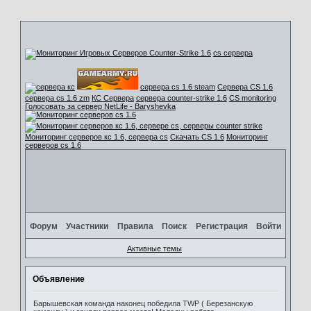
cs сервера
сервера cs 1.6 steam
Сервера CS 1.6
сервера cs 1.6 zm
КС Сервера
сервера counter-strike 1.6
CS monitoring
Голосовать за сервер NetLife - Baryshevka
Мониторинг серверов кс 1.6, сервера cs
Скачать CS 1.6
Мониторинг
серверов cs 1.6
Форум
Участники
Правила
Поиск
Регистрация
Войти
Активные темы
Объявление
Барышевская команда наконец победила TWP ( Березанскую