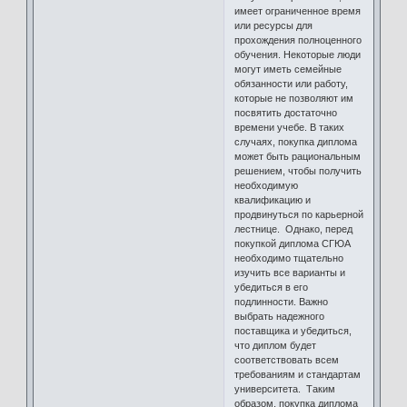
имеет ограниченное время
или ресурсы для
прохождения полноценного
обучения. Некоторые люди
могут иметь семейные
обязанности или работу,
которые не позволяют им
посвятить достаточно
времени учебе. В таких
случаях, покупка диплома
может быть рациональным
решением, чтобы получить
необходимую
квалификацию и
продвинуться по карьерной
лестнице. Однако, перед
покупкой диплома СГЮА
необходимо тщательно
изучить все варианты и
убедиться в его
подлинности. Важно
выбрать надежного
поставщика и убедиться,
что диплом будет
соответствовать всем
требованиям и стандартам
университета. Таким
образом, покупка диплома