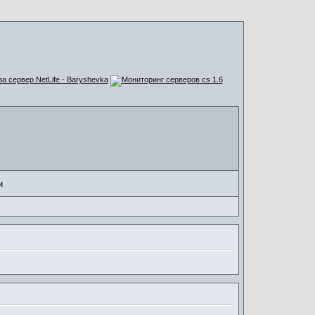
за сервер NetLife - Baryshevka
и