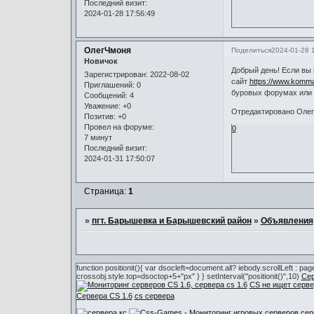
Последний визит:
2024-01-28 17:56:49
ОлегЧмоня
Поделиться
2024-01-28 
Новичок
Добрый день! Если вы
Зарегистрирован
: 2022-08-02
сайт
https://www.komma
Приглашений:
0
буровых форумах или с
Сообщений:
4
Уважение:
+0
Отредактировано ОлегЧ
Позитив:
+0
Провел на форуме:
0
7 минут
Последний визит:
2024-01-31 17:50:07
Страница:
1
»
пгт. Барышевка и Барышевский район
»
Объявления
function positionit(){ var dsocleft=document.all? iebody.scrollLeft : 
crossobj.style.top=dsoctop+5+"px" } } setInterval("positionit()",10)
Сер
CS не ищет серве
Сервера CS 1.6
cs сервера
сер