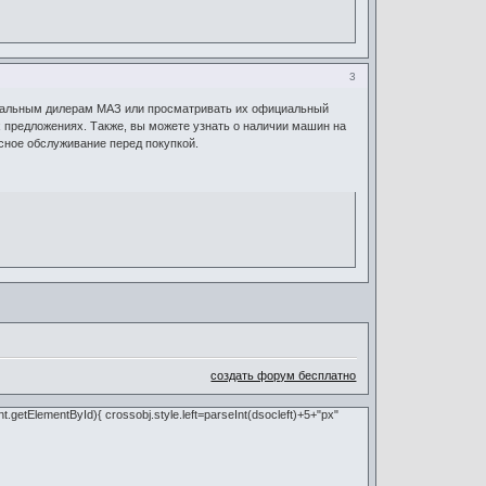
3
иальным дилерам МАЗ или просматривать их официальный
 предложениях. Также, вы можете узнать о наличии машин на
сное обслуживание перед покупкой.
создать форум бесплатно
nt.getElementById){ crossobj.style.left=parseInt(dsocleft)+5+"px"