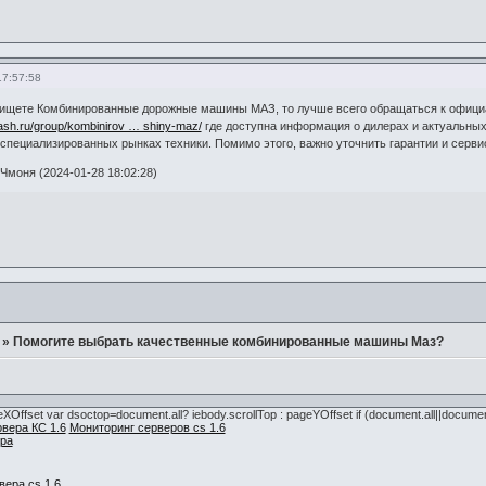
17:57:58
 ищете Комбинированные дорожные машины МАЗ, то лучше всего обращаться к офиц
sh.ru/group/kombinirov … shiny-maz/
где доступна информация о дилерах и актуальных
пециализированных рынках техники. Помимо этого, важно уточнить гарантии и серви
моня (2024-01-28 18:02:28)
»
Помогите выбрать качественные комбинированные машины Маз?
pageXOffset var dsoctop=document.all? iebody.scrollTop : pageYOffset if (document.all||docume
вера КС 1.6
Мониторинг серверов cs 1.6
ра
вера cs 1.6