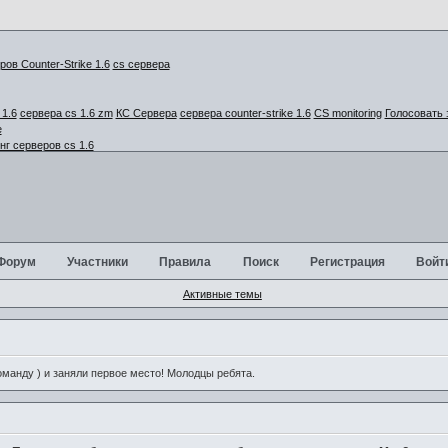
cs сервера
1.6
сервера cs 1.6 zm
КС Сервера
сервера counter-strike 1.6
CS monitoring
Голосовать 
г серверов cs 1.6
Форум
Участники
Правила
Поиск
Регистрация
Войт
Активные темы
анду ) и заняли первое место! Молодцы ребята.