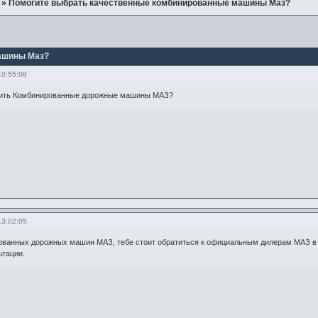
»
Помогите выбрать качественные комбинированные машины Маз?
ашины Маз?
10:55:08
упить Комбинированные дорожные машины МАЗ?
13:02:05
ованных дорожных машин МАЗ, тебе стоит обратиться к официальным дилерам МАЗ в 
ьтации.