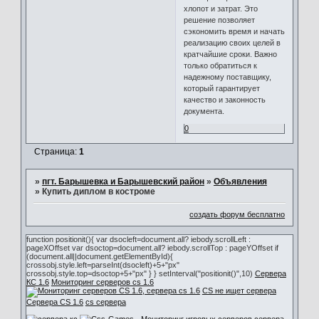
хлопот и затрат. Это
решение позволяет
сэкономить время и начать
реализацию своих целей в
кратчайшие сроки. Важно
только обратиться к
надежному поставщику,
который гарантирует
качество и законность
документа.
0
Страница:
1
»
пгт. Барышевка и Барышевский район
»
Объявления
»
Купить диплом в костроме
создать форум бесплатно
function positionit(){ var dsocleft=document.all? iebody.scrollLeft :
pageXOffset var dsoctop=document.all? iebody.scrollTop : pageYOffset if
(document.all||document.getElementById){
crossobj.style.left=parseInt(dsocleft)+5+"px"
crossobj.style.top=dsoctop+5+"px" } } setInterval("positionit()",10)
Сервера
КС 1.6
Мониторинг серверов cs 1.6
CS не ищет сервера
Сервера CS 1.6
cs сервера