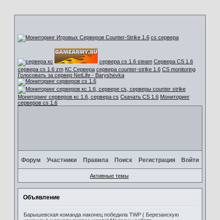
cs сервера
сервера cs 1.6 steam
Сервера CS 1.6
сервера cs 1.6 zm
КС Сервера
сервера counter-strike 1.6
CS monitoring
Голосовать за сервер NetLife - Baryshevka
Мониторинг серверов кс 1.6, сервера cs
Скачать CS 1.6
Мониторинг
серверов cs 1.6
Форум
Участники
Правила
Поиск
Регистрация
Войти
Активные темы
Объявление
Барышевская команда наконец победила TWP ( Березанскую