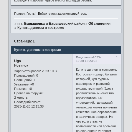
команду ) и заняли первое место! Молодцы ребята.
Привет, Гость!
Войдите
или
зарегистрируйтесь
.
»
пгт. Барышевка и Барышевский район
»
Объявления
»
Купить диплом в костроме
Страница:
1
Купить диплом в костроме
1
Поделиться
2023-
Uga
10-30 13:23:22
Новичок
Купить диплом в костроме.
Зарегистрирован
: 2023-10-30
Кострома - город с богатой
Приглашений:
0
историей, культурным
Сообщений:
1
наследием и развитой
Уважение:
+0
инфраструктурой. Здесь
Позитив:
+0
расположены множество
Провел на форуме:
2 минуты
образовательных
Последний визит:
учреждений, где каждый
2023-11-26 12:13:38
желающий может получить
качественное образование
в различных сферах. Но
что если у вас нет
возможности или времени
на обучение в учебном