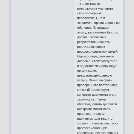
- это не только
возможность улучшить
свои карьерные
перспективы, но и
экономить время и силы на
обучение. Благодаря
этому, вы сможете быстро
достичь желаемых
результатов и начать
реализацию своих
профессиональных целей.
Однако, перед покупкой
диплома, стоит убедиться
в надежности и репутации
организации,
предлагающей данную
услугу. Важно выбрать
проверенного поставщика,
который гарантирует
качество документа и его
законность. Таким
образом, купить диплом в
Костроме может быть
привлекательным
вариантом для тех, кто
стремится повысить свою
профессиональную
квалификацию без лишних