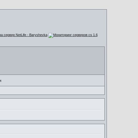
за сервер NetLife - Baryshevka
и