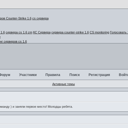
cs сервера
1.6
сервера cs 1.6 zm
КС Сервера
сервера counter-strike 1.6
CS monitoring
Голосовать 
г серверов cs 1.6
Форум
Участники
Правила
Поиск
Регистрация
Войт
Активные темы
анду ) и заняли первое место! Молодцы ребята.