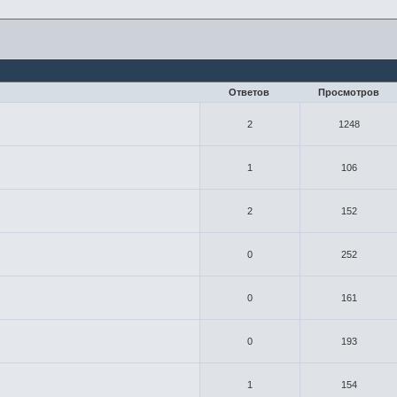
Ответов
Просмотров
2
1248
1
106
2
152
0
252
0
161
0
193
1
154