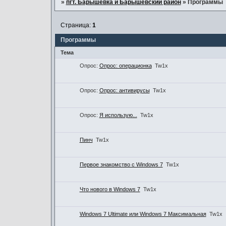
»
пгт. Барышевка и Барышевский район
»
Программы
Страница:
1
Программы
Тема
Опрос:
Опрос: операционка
Tw1x
Опрос:
Опрос: антивирусы
Tw1x
Опрос:
Я использую...
Tw1x
Пинч
Tw1x
Первое знакомство с Windows 7
Tw1x
Что нового в Windows 7
Tw1x
Windows 7 Ultimate или Windows 7 Максимальная
Tw1x